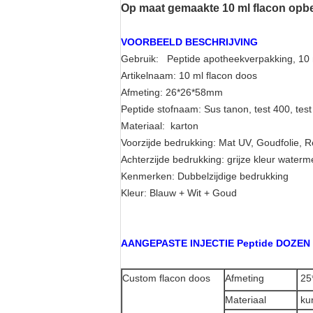
Op maat gemaakte 10 ml flacon opb
VOORBEELD BESCHRIJVING
Gebruik: Peptide apotheekverpakking, 10
Artikelnaam: 10 ml flacon doos
Afmeting: 26*26*58mm
Peptide stofnaam: Sus tanon, test 400, test
Materiaal: karton
Voorzijde bedrukking: Mat UV, Goudfolie, Re
Achterzijde bedrukking: grijze kleur water
Kenmerken: Dubbelzijdige bedrukking
Kleur: Blauw + Wit + Goud
AANGEPASTE INJECTIE Peptide DOZE
C
ustom flacon doos
Afmeting
25
Materiaal
ku