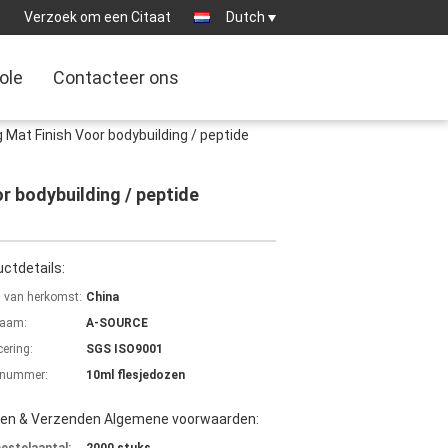
0
Verzoek om een Citaat
Dutch
ole
Contacteer ons
Mat Finish Voor bodybuilding / peptide
r bodybuilding / peptide
ctdetails:
s van herkomst:
China
aam:
A-SOURCE
cering:
SGS ISO9001
lnummer:
10ml flesjedozen
len & Verzenden Algemene voorwaarden: