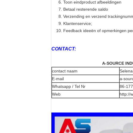
Toon eindproduct afbeeldingen
Betaal resterende saldo
Verzending en verzend trackingnum
Klantenservice;
Feedback ideeën of opmerkingen per e
CONTACT:
A-SOURCE IN
contact naam
Selena
E-mail
a-sour
Whatsapp / Tel Nr
86-17
Web
http://