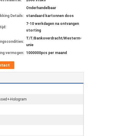
bestelaantal:
2000 stuks
Onderhandelbaar
kking Details:
standaard kartonnen doos
7-10 werkdagen na ontvangen
ijd:
storting
T/T/Bankoverdracht/Westerm-
ingscondities:
unie
ing vermogen:
1000000pcs per maand
ntact
ossed+-Hologram