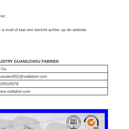
mer;
-mail of laat een bericht achter op de website
DUSTRY GUANGZHOU FABRIEK
 Ou
cesales002@viallabel.com
728918978
www.viallabel.com