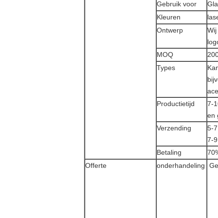
Gebruik voor
Gla
Kleuren
las
Ontwerp
Wij
log
MOQ
200
Types
Kan
bij
ace
Productietijd
7-1
en 
Verzending
5-7
7-9
Betaling
70%
Offerte
onderhandeling
Geb