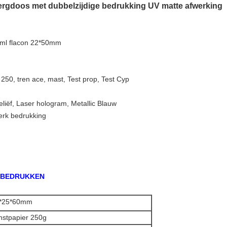
ergdoos met dubbelzijdige bedrukking UV matte afwerking
 ml flacon 22*50mm
 250, tren ace, mast, Test prop, Test Cyp
liëf, Laser hologram, Metallic Blauw
merk bedrukking
N BEDRUKKEN
*25*60mm
nstpapier 250g