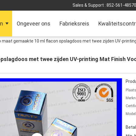
Sales & Support :
852-561-4857
en
Ongeveer ons
Fabrieksreis
Kwaliteitscontr
 maat gemaakte 10 ml flacon opslagdoos met twee zijden UV-printing 
pslagdoos met twee zijden UV-printing Mat Finish Voo
Produ
Plaat
Merkn
Certifi
Mode
Beta