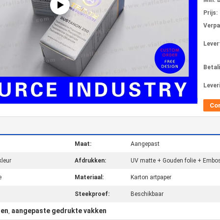
Min. 
Prijs:
Verpa
Levert
Betal
Lever
Co
Maat:
Aangepast
kleur
Afdrukken:
UV matte + Gouden folie + Emb
e
Materiaal:
Karton artpaper
Steekproef:
Beschikbaar
zen
aangepaste gedrukte vakken
,