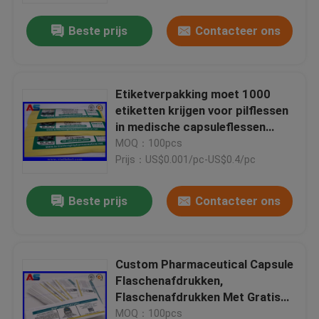
Beste prijs
Contacteer ons
Etiketverpakking moet 1000
etiketten krijgen voor pilflessen
in medische capsuleflessen
verpakking
MOQ：100pcs
Prijs：US$0.001/pc-US$0.4/pc
Beste prijs
Contacteer ons
Huis
Custom Pharmaceutical Capsule
Producten
Flaschenafdrukken,
Flaschenafdrukken Met Gratis
Ontwerpservice
Ongeveer ons
MOQ：100pcs