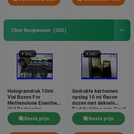
10ml flesjedozen
(205)
Hologramdruk 10ml
Gedrukte kartonnen
Vial Boxes For
opslag 10 ml flacon
Methenolone Enanthate
dozen met deksels
Vial Packaging
Bodybuilding gels Goud
folie Verpakking Goud
Beste prijs
Beste prijs
folie / hologram effect