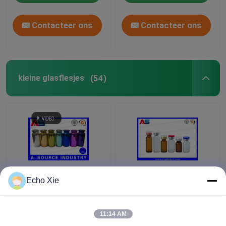
holografische
veiligheid
Contacteer ons
Contacteer ons
kleine glasflesjes
(54)
De kleurrijke Kleine In
Klein Glasflesje voor
Echo Xie
reliëf gemaakte
van Apotheekoliën &
Flessen van Glasflesjes,
Vloeistoffen Opslag
10ml de Flessen van
1ml/2ml/3ml/5ml /10ml
11:14 AM
het Glasdruppelbuisje