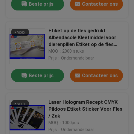
Beste prijs
Contacteer ons
Etiket op de fles gedrukt
Albendasole Kleefmiddel voor
dierenpillen Etiket op de fles
voor schapen en geiten
MOQ：2000 stuks
Prijs：Onderhandelbaar
Beste prijs
Contacteer ons
Laser Hologram Recept CMYK
Pildoos Etiket Sticker Voor Fles
/ Zak
MOQ：1000pcs
Prijs：Onderhandelbaar