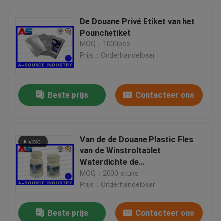
De Douane Privé Etiket van het
Pounchetiket
MOQ：1000pcs
Prijs：Onderhandelbaar
Beste prijs
Contacteer ons
Van de de Douane Plastic Fles
van de Winstroltablet
Waterdichte de
Etikettenmarkeringen, de Voor
MOQ：2000 stuks
het drukken geschikte Etiketten
Prijs：Onderhandelbaar
Multigrootte van de Pillenfles
Beste prijs
Contacteer ons