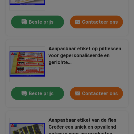
Fabrieksreis
Beste prijs
Contacteer ons
Kwaliteitscontrole
Aanpasbaar etiket op pilflessen
Contacteer ons
voor gepersonaliseerde en
gerichte
etiketteringsstrategieën
Verzoek om een Citaat
10mL flesjeetiketten
Beste prijs
Contacteer ons
10ml flesjedozen
Aanpasbaar etiket van de fles
Creëer een uniek en opvallend
Kleine Flessenetiketten
ontwerp voor uw producten