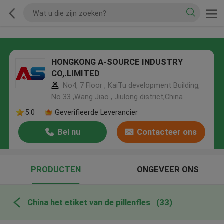
HONGKONG A-SOURCE INDUSTRY
CO,.LIMITED
No4, 7 Floor , KaiTu development Building,
No 33 ,Wang Jiao , Jiulong district,China
5.0
Geverifieerde Leverancier
Bel nu
Contacteer ons
PRODUCTEN
ONGEVEER ONS
China het etiket van de pillenfles
(33)