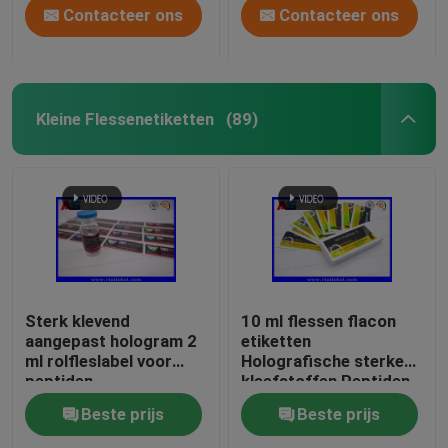
Contacteer ons
Contacteer ons
Kleine Flessenetiketten
(89)
Sterk klevend
10 ml flessen flacon
aangepast hologram 2
etiketten
ml rolfleslabel voor
Holografische sterke
peptiden
kleefstoffen Peptiden
Farmaceutische
Beste prijs
Beste prijs
flessen etiketten
25x60mm