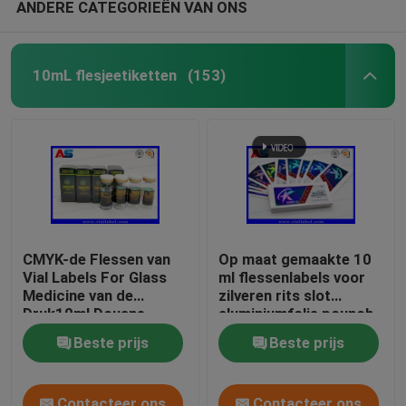
ANDERE CATEGORIEËN VAN ONS
10mL flesjeetiketten
(153)
CMYK-de Flessen van
Op maat gemaakte 10
Vial Labels For Glass
ml flessenlabels voor
Medicine van de
zilveren rits slot
Druk10ml Douane
aluminiumfolie pounch
print glas flessenlabels
Beste prijs
Beste prijs
Contacteer ons
Contacteer ons