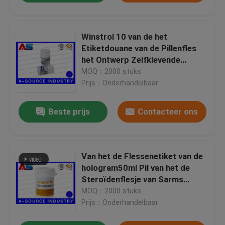
Winstrol 10 van de het
Etiketdouane van de Pillenfles
het Ontwerp Zelfklevende
Etiketten/Steriod-Fles
MOQ：2000 stuks
Etikettering voor 50ml-Kruiken
Prijs：Onderhandelbaar
Beste prijs
Contacteer ons
Van het de Flessenetiket van de
hologram50ml Pil van het de
Steroïdenflesje van Sarms
Mondeling de
MOQ：2000 stuks
Stickeretiket/Gepersonaliseerde
Prijs：Onderhandelbaar
Flessenetiketten