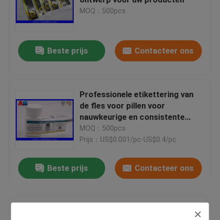
MOQ：500pcs
Douane Holografische Stickers
Beste prijs
Contacteer ons
kleine glasflesjes
Tik van GLB
Professionele etikettering van
de fles voor pillen voor
nauwkeurige en consistente
Plastic Pillenflessen
farmaceutische etikettering
MOQ：500pcs
Prijs：US$0.001/pc-US$0.4/pc
Farmaceutische verpakkende doos
Beste prijs
Contacteer ons
Aluminiumfolie tassen
Papier Custom Injecteerbare
plastic blaar verpakking