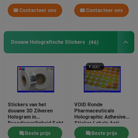
Contacteer ons
Contacteer ons
Douane Holografische Stickers
(46)
Stickers van het
VOID Ronde
douane 3D Zilveren
Pharmaceuticals
Hologram in
Holographic Adhesive
Broodjesveiligheid Echt
Sticker Labels Anti
met de Ernstige Zwarte
Fake 3D hologram
Beste prijs
Beste prijs
stickers van de Codes
sticker