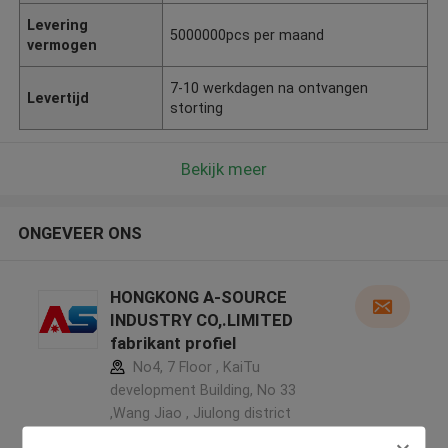
Levering
5000000pcs per maand
vermogen
7-10 werkdagen na ontvangen
Levertijd
storting
Bekijk meer
ONGEVEER ONS
HONGKONG A-SOURCE
INDUSTRY CO,.LIMITED
fabrikant profiel
No4, 7 Floor , KaiTu
development Building, No 33
,Wang Jiao , Jiulong district
,China