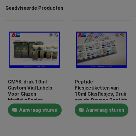
Geadviseerde Producten
CMYK-druk 10ml
Peptide
Custom Vial Labels
Flesjeetiketten van
Voor Glazen
10ml Glasflesjes, Druk
Huis
Medicijnflesjes
van de Douane Peptide
peptideverpakking
Sticker
Aanvraag sturen
Aanvraag sturen
Producten
Ongeveer ons