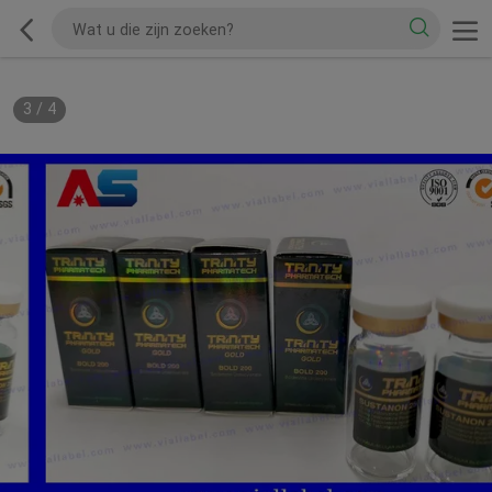
3
/
4