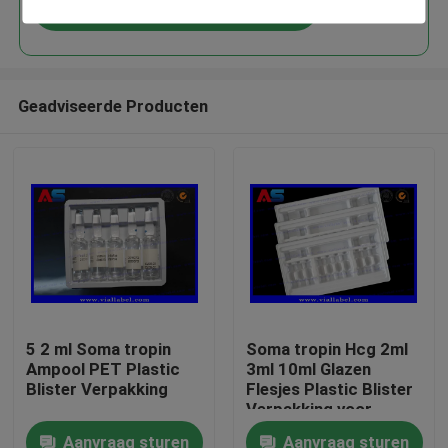
Doorgaan
Geadviseerde Producten
Huis
5 2 ml Soma tropin
Soma tropin Hcg 2ml
Ampool PET Plastic
3ml 10ml Glazen
Producten
Blister Verpakking
Flesjes Plastic Blister
Verpakking voor
peptide flesjes
Aanvraag sturen
Aanvraag sturen
Ongeveer ons