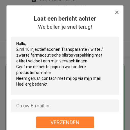
development Building, No 33
,Wang Jiao , Jiulong district
Laat een bericht achter
,China
We bellen je snel terug!
5.0
Geverifieerde Leverancier
Bekijk meer
Krijg de beste prijs voor
2 ml 10 injectieflaconen
Transparante / witte / zwarte
farmaceutische
blisterverpakking met etiket
VERZENDEN