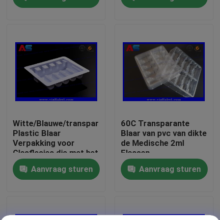
Fabrieksreis
Kwaliteitscontrole
Contacteer ons
Verzoek om een Citaat
Witte/Blauwe/transparante
60C Transparante
Plastic Blaar
Blaar van pvc van dikte
Verpakking voor
de Medische 2ml
10mL flesjeetiketten
Glasflesjes die met het
Flessen
In reliëf maken van
Aanvraag sturen
Aanvraag sturen
Embleem inpakken
10ml flesjedozen
Kleine Flessenetiketten