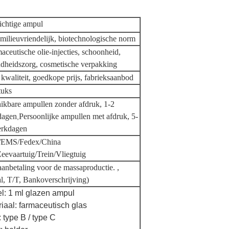
ichtige ampul
 milieuvriendelijk, biotechnologische norm
aceutische olie-injecties, schoonheid,
dheidszorg, cosmetische verpakking
kwaliteit, goedkope prijs, fabrieksaanbod
tuks
ikbare ampullen zonder afdruk, 1-2
dagen
Persoonlijke ampullen met afdruk, 5-
,
erkdagen
EMS/Fedex/China
Zeevaartuig/Trein/Vliegtuig
anbetaling voor de massaproductie. ,
l, T/T, Bankoverschrijving)
el: 1 ml glazen ampul
iaal: farmaceutisch glas
 type B / type C