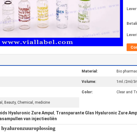
Levert
Betal
Lever
Co
Material:
Bio pharma
Volume:
1ml /2ml/3
Color:
Clear and T
cal, Beauty, Chemical, medicine
ids Hyaluronic Zure Ampul
Transparante Glas Hyaluronic Zure Amp
,
sampullen van injectieoliën
 hyaluronzuuroplossing