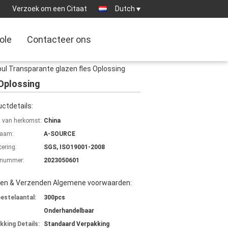
0
Verzoek om een Citaat
Dutch
ole
Contacteer ons
ul Transparante glazen fles Oplossing
 Oplossing
ctdetails:
s van herkomst:
China
aam:
A-SOURCE
cering:
SGS, ISO19001-2008
lnummer:
2023050601
len & Verzenden Algemene voorwaarden:
bestelaantal:
300pcs
Onderhandelbaar
kking Details:
Standaard Verpakking