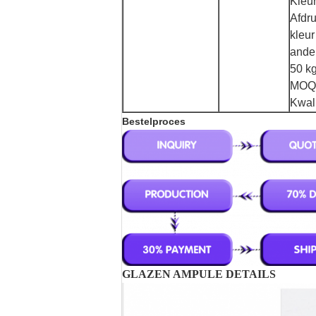
Kleur
Afdru
kleur
ande
50 k
MOQ:
Kwal
Bestelproces
GLAZEN AMPULE DETAILS