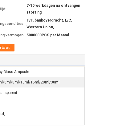
7-10 werkdagen na ontvangen
ijd:
storting
T/T, bankoverdracht, L/C,
ingscondities:
Western Union,
ing vermogen:
5000000PCS per Maand
ntact
cy Glass Ampoule
ml/5ml/8ml/10ml/15ml/20ml/30ml
ransparent
ul
,