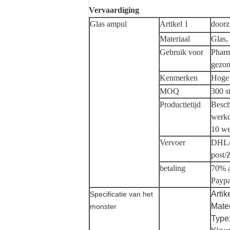
Vervaardiging
Glas ampul
Artikel 1
doorz
Materiaal
Glas,
Gebruik voor
Pharm
gezon
Kenmerken
Hoge 
MOQ
300 s
Productietijd
Besch
werk
10 w
Vervoer
DHL/
post/
betaling
70% a
Paypa
Artik
Specificatie van het
Mater
monster
Type: