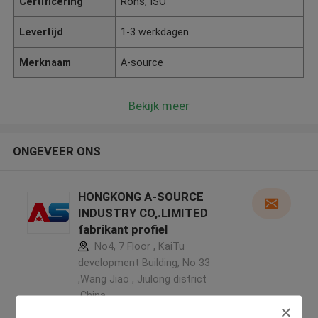
Certificering
Rohs, ISO
Levertijd
1-3 werkdagen
Merknaam
A-source
Bekijk meer
ONGEVEER ONS
HONGKONG A-SOURCE
INDUSTRY CO,.LIMITED
fabrikant profiel
No4, 7 Floor , KaiTu
development Building, No 33
,Wang Jiao , Jiulong district
,China
5.0