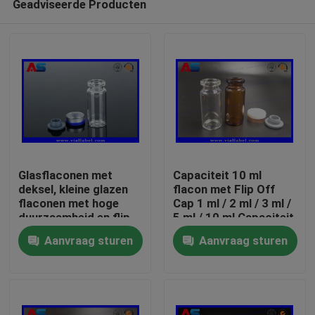
Geadviseerde Producten
Glasflaconen met
Capaciteit 10 ml
deksel, kleine glazen
flacon met Flip Off
flaconen met hoge
Cap 1 ml / 2 ml / 3 ml /
duurzaamheid en flip
5 ml / 10 ml Capaciteit
Huis
off cap
Aanvraag sturen
Aanvraag sturen
Producten
Ongeveer ons