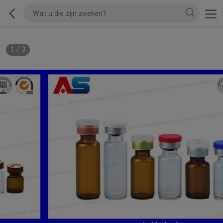
1
/
3