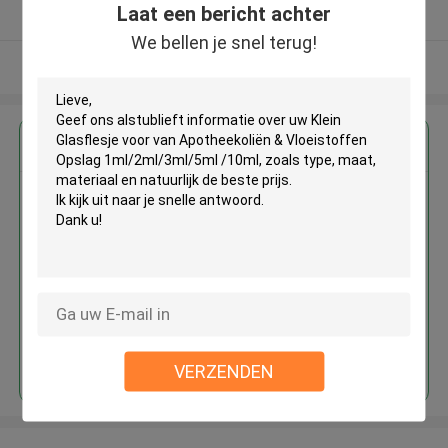
Laat een bericht achter
Geverifieerde Leverancier
We bellen je snel terug!
Bekijk meer
Krijg de beste prijs voor
Klein Glasflesje voor van
Apotheekoliën & Vloeistoffen
Opslag 1ml/2ml/3ml/5ml /10ml
Doorgaan
VERZENDEN