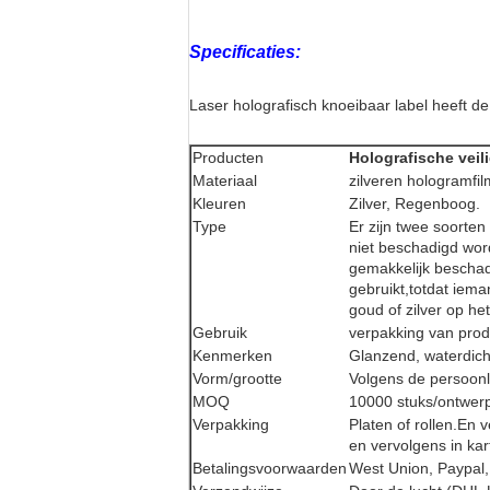
Specificaties:
Laser holografisch knoeibaar label heeft de 
Producten
Holografische veil
Materiaal
zilveren hologramfi
Kleuren
Zilver, Regenboog.
Type
Er zijn twee soorte
niet beschadigd wor
gemakkelijk bescha
gebruikt,totdat iema
goud of zilver op het
Gebruik
verpakking van pro
Kenmerken
Glanzend, waterdicht
Vorm/grootte
Volgens de persoonli
MOQ
10000 stuks/ontwer
Verpakking
Platen of rollen.En
en vervolgens in ka
Betalingsvoorwaarden
West Union, Paypal,