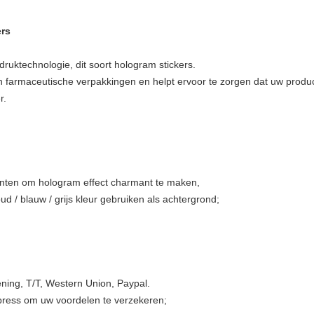
ers
ruktechnologie, dit soort hologram stickers.
n farmaceutische verpakkingen en helpt ervoor te zorgen dat uw produc
r.
inten om hologram effect charmant te maken,
oud / blauw / grijs kleur gebruiken als achtergrond;
kening, T/T, Western Union, Paypal.
ess om uw voordelen te verzekeren;