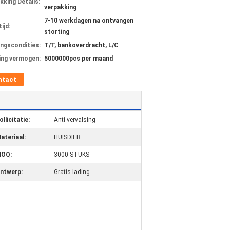
kking Details:
verpakking
7-10 werkdagen na ontvangen
ijd:
storting
ingscondities:
T/T, bankoverdracht, L/C
ing vermogen:
5000000pcs per maand
ntact
ollicitatie:
Anti-vervalsing
ateriaal:
HUISDIER
OQ:
3000 STUKS
ntwerp:
Gratis lading