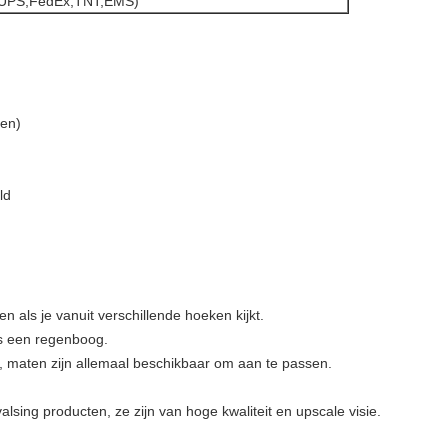
L,UPS,FedEx,TNT,EMS)
gen
)
ld
 als je vanuit verschillende hoeken kijkt.
s een regenboog.
, maten zijn allemaal beschikbaar om aan te passen.
alsing producten, ze zijn van hoge kwaliteit en upscale visie.