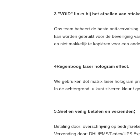
3.
"VOID" links bij het afpellen van stick
Ons team beheert de beste anti-vervalsing d
kan worden gebruikt voor de beveiliging va
en niet makkelijk te kopiëren voor een ande
4Regenboog laser hologram effect.
We gebruiken dot matrix laser hologram pr
In de achtergrond, u kunt zilveren kleur / g
5.
Snel en veilig betalen en verzenden;
Betaling door: overschrijving op bedrijfsre
Verzending door: DHL/EMS/Fedex/UPS Expr