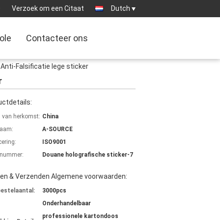
0
Verzoek om een Citaat
Dutch
ole
Contacteer ons
ti-Falsificatie lege sticker
r
ctdetails:
s van herkomst:
China
aam:
A-SOURCE
cering:
ISO9001
lnummer:
Douane holografische sticker-7
len & Verzenden Algemene voorwaarden:
bestelaantal:
3000pcs
Onderhandelbaar
professionele kartondoos