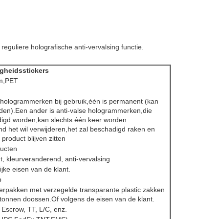
reguliere holografische anti-vervalsing functie.
igheidsstickers
lm,PET
n hologrammerken bij gebruik,één is permanent (kan
den).Een ander is anti-valse hologrammerken,die
digd worden,kan slechts één keer worden
nd het wil verwijderen,het zal beschadigd raken en
 product blijven zitten
ducten
, kleurveranderend, anti-vervalsing
jke eisen van de klant.
p
 verpakken met verzegelde transparante plastic zakken
rtonnen doossen.Of volgens de eisen van de klant.
 Escrow, TT, L/C, enz.