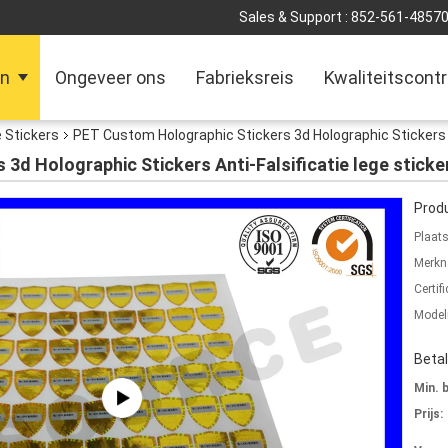
Sales & Support :
852-561-4857
en
Ongeveer ons
Fabrieksreis
Kwaliteitscontr
 Stickers
PET Custom Holographic Stickers 3d Holographic Stickers An
3d Holographic Stickers Anti-Falsificatie lege sticke
Produ
Plaat
Merkn
Certifi
Mode
Beta
Min. 
Prijs: