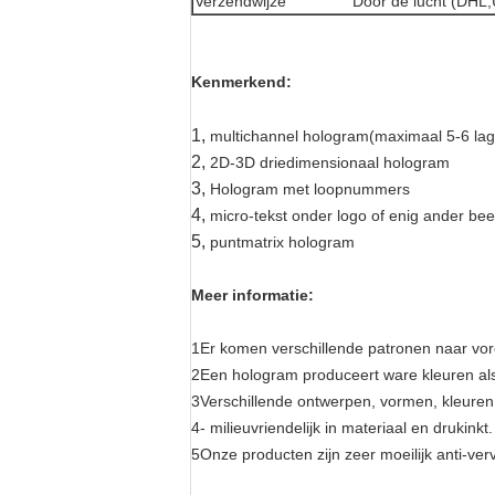
Verzendwijze
Door de lucht (DH
Kenmerkend:
1,
multichannel hologram
(
maximaal 5-6 la
2,
2D-3D driedimensionaal hologram
3,
Hologram met loopnummers
4,
micro-tekst onder logo of enig ander bee
5,
puntmatrix hologram
Meer informatie:
1Er komen verschillende patronen naar voren
2Een hologram produceert ware kleuren al
3Verschillende ontwerpen, vormen, kleuren
4- milieuvriendelijk in materiaal en drukinkt.
5Onze producten zijn zeer moeilijk anti-verv