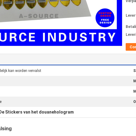
Verpa
Levert
Betal
Lever
Co
elijk kan worden vervalst
S
M
M
e
O
De Stickers van het douanehologram
alsing