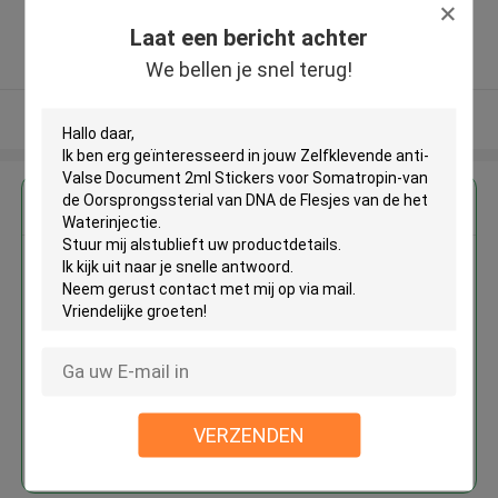
,China
Laat een bericht achter
5.0
Geverifieerde Leverancier
We bellen je snel terug!
Bekijk meer
Krijg de beste prijs voor
Zelfklevende anti-Valse
Document 2ml Stickers voor
Somatropin-van de
Oorsprongssterial van DNA de
Flesjes van de het Waterinjectie
VERZENDEN
Doorgaan