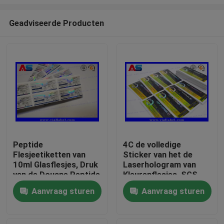
Geadviseerde Producten
Peptide
4C de volledige
Flesjeetiketten van
Sticker van het de
Huis
10ml Glasflesjes, Druk
Laserhologram van
van de Douane Peptide
Kleurenflesjes, SGS
Sticker
die Flessenetiketten
Producten
Aanvraag sturen
Aanvraag sturen
drukken
Ongeveer ons