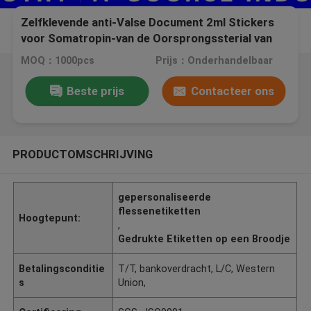
Zelfklevende anti-Valse Document 2ml Stickers
voor Somatropin-van de Oorsprongssterial van
DNA de Flesjes van de het Waterinjectie
MOQ：1000pcs
Prijs：Onderhandelbaar
Beste prijs
Contacteer ons
PRODUCTOMSCHRIJVING
gepersonaliseerde
flessenetiketten
Hoogtepunt:
,
Gedrukte Etiketten op een Broodje
Betalingsconditie
T/T, bankoverdracht, L/C, Western
s
Union,