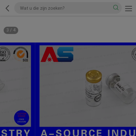
3
/
4