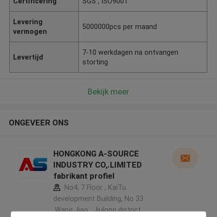
Certificering
SGS , ISO9001
Levering
5000000pcs per maand
vermogen
7-10 werkdagen na ontvangen
Levertijd
storting
Bekijk meer
ONGEVEER ONS
HONGKONG A-SOURCE
INDUSTRY CO,.LIMITED
fabrikant profiel
No4, 7 Floor , KaiTu
development Building, No 33
,Wang Jiao , Jiulong district