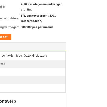
7-10 werkdagen na ontvangen
ijd:
storting
T/t, bankoverdracht, L/C,
ingscondities:
Western Union,
ing vermogen:
5000000pcs per maand
ntact
choonheidsmiddel, Gezondheidszorg
ment
 ontwerp