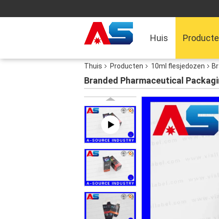
Huis
Product
Thuis
Producten
10ml flesjedozen
Br
Branded Pharmaceutical Packagin