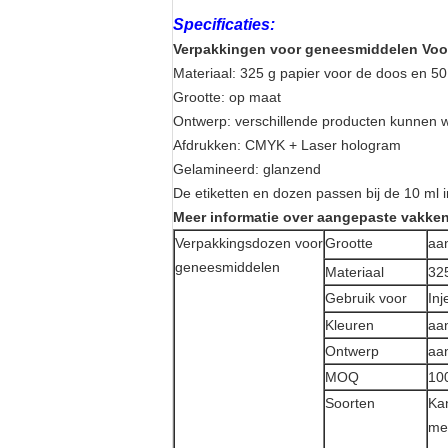
Specificaties:
Verpakkingen voor geneesmiddelen Voor
Materiaal: 325 g papier voor de doos en 50
Grootte: op maat
Ontwerp: verschillende producten kunnen
Afdrukken: CMYK + Laser hologram
Gelamineerd: glanzend
De etiketten en dozen passen bij de 10 ml in
Meer informatie over aangepaste vakke
Verpakkingsdozen voor
Grootte
aa
geneesmiddelen
Materiaal
32
Gebruik voor
Inj
Kleuren
aa
Ontwerp
aa
MOQ
10
Soorten
Ka
me