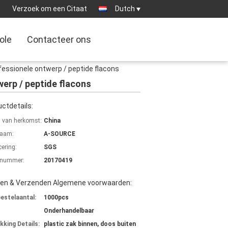
0
Verzoek om een Citaat
Dutch
ole
Contacteer ons
essionele ontwerp / peptide flacons
erp / peptide flacons
ctdetails:
s van herkomst:
China
aam:
A-SOURCE
cering:
SGS
lnummer:
20170419
len & Verzenden Algemene voorwaarden:
bestelaantal:
1000pcs
Onderhandelbaar
kking Details:
plastic zak binnen, doos buiten