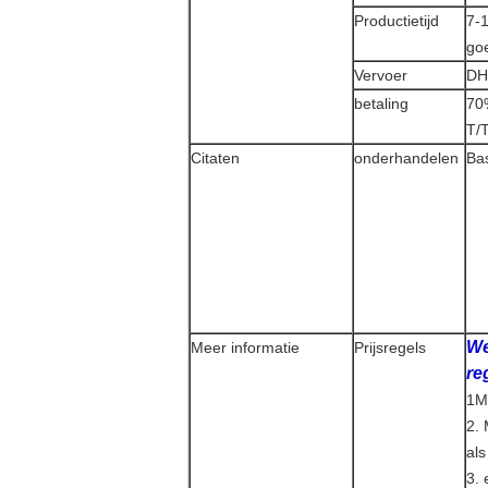
Productietijd
7-
go
Vervoer
DH
betaling
70%
T/T
Citaten
onderhandelen
Bas
We
Meer informatie
Prijsregels
re
1Me
2. 
als
3.