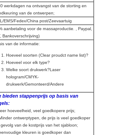
10 werkdagen na ontvangst van de storting en
edkeuring van de ontwerpen;
L/EMS/Fedex/China post/Zeevaartuig
 aanbetaling voor de massaproductie. , Paypal,
, Bankoverschrijving)
is van de informatie:
Hoeveel soorten (Clear proudct name list)?
Hoeveel voor elk type?
Welke soort drukwerk?Laser
hologram/CMYK-
drukwerk/Gemonteerd/Andere
 bieden stappenprijs op basis van
gels:
er hoeveelheid, veel goedkopere prijs;
Minder ontwerptypen, de prijs is veel goedkoper
 gevolg van de kostprijs van het sjabloon;
 eenvoudige kleuren is goedkoper dan