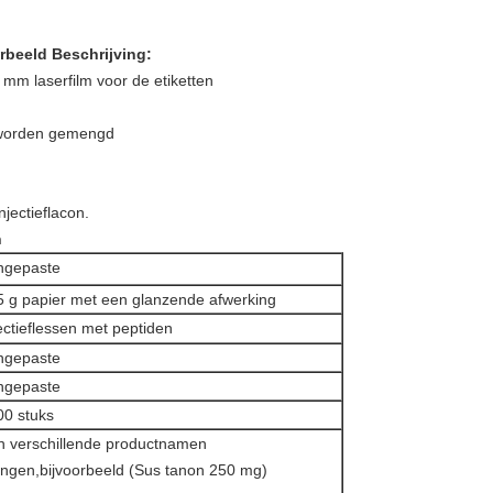
beeld Beschrijving:
 mm laserfilm voor de etiketten
 worden gemengd
jectieflacon.
n
ngepaste
5 g papier met een glanzende afwerking
ectieflessen met peptiden
ngepaste
ngepaste
00 stuks
n verschillende productnamen
ngen,bijvoorbeeld (Sus tanon 250 mg)