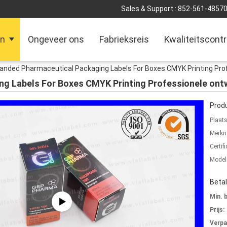
Sales & Support :
852-561-4857
en
Ongeveer ons
Fabrieksreis
Kwaliteitscontr
anded Pharmaceutical Packaging Labels For Boxes CMYK Printing Prof
g Labels For Boxes CMYK Printing Professionele ontw
Produ
Plaat
Merkn
Certifi
Mode
Beta
Min. 
Prijs:
Verpa