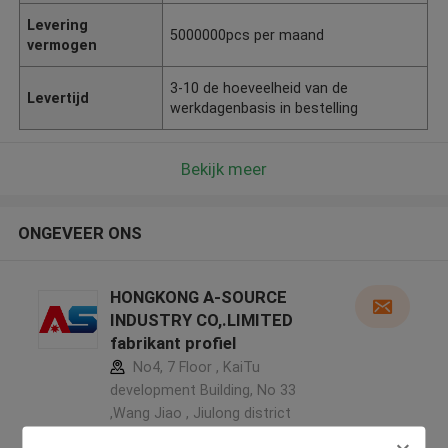
Levering
5000000pcs per maand
vermogen
3-10 de hoeveelheid van de
Levertijd
werkdagenbasis in bestelling
Bekijk meer
ONGEVEER ONS
HONGKONG A-SOURCE
INDUSTRY CO,.LIMITED
fabrikant profiel
No4, 7 Floor , KaiTu
development Building, No 33
,Wang Jiao , Jiulong district
,China