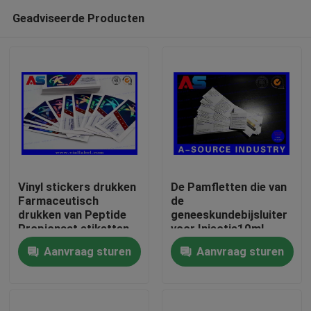
Geadviseerde Producten
Vinyl stickers drukken
De Pamfletten die van
Farmaceutisch
de
drukken van Peptide
geneeskundebijsluiter
Huis
Propionaat etiketten
voor Injectie10ml
voor 2ml vials
Vouwbare Grootte
Aanvraag sturen
Aanvraag sturen
45mm drukken
Producten
Ongeveer ons