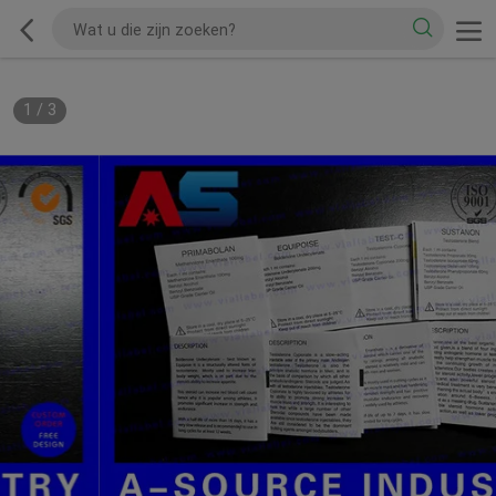
1
/
3