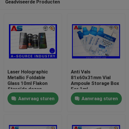
Geadviseerde Producten
Laser Holographic
Anti Vals
Metallic Foldable
81x60x31mm Vial
Glass 10ml Flakon
Ampoule Storage Box
Steroïde dozen
For 1ml
Huis
Verpakking
Testosteronpropionaat
Aanvraag sturen
Aanvraag sturen
farmaceutische dozen
etiket
Producten
Ongeveer ons