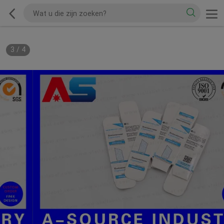
3
/
4