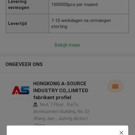
Levering
1000000pcs per maand
vermogen
7-10 werkdagen na ontvangen
Levertijd
storting
Bekijk meer
ONGEVEER ONS
HONGKONG A-SOURCE
INDUSTRY CO,.LIMITED
fabrikant profiel
No4, 7 Floor , KaiTu
development Building, No 33
,Wang Jiao , Jiulong district
,China
5.0