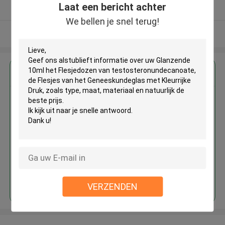
Laat een bericht achter
Geverifieerde Leverancier
We bellen je snel terug!
Bekijk meer
Krijg de beste prijs voor
Glanzende 10ml het Flesjedozen
van testosteronundecanoate, de
Flesjes van het Geneeskundeglas
met Kleurrijke Druk
Doorgaan
VERZENDEN