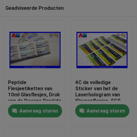
Geadviseerde Producten
Peptide
4C de volledige
Flesjeetiketten van
Sticker van het de
10ml Glasflesjes, Druk
Laserhologram van
Huis
van de Douane Peptide
Kleurenflesjes, SGS
Sticker
die Flessenetiketten
Aanvraag sturen
Aanvraag sturen
drukken
Producten
Ongeveer ons