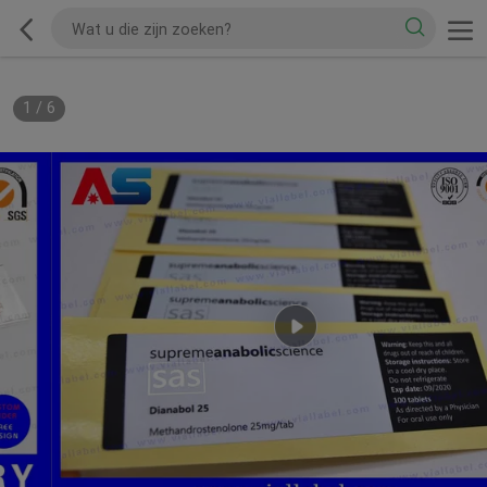
1
/
6