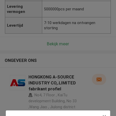
Levering
5000000pcs per maand
vermogen
7-10 werkdagen na ontvangen
Levertijd
storting
Bekijk meer
ONGEVEER ONS
HONGKONG A-SOURCE
INDUSTRY CO,.LIMITED
fabrikant profiel
No4, 7 Floor , KaiTu
development Building, No 33
,Wang Jiao , Jiulong district
,China