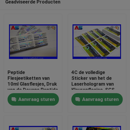
Geadviseerde Producten
Peptide
4C de volledige
Flesjeetiketten van
Sticker van het de
10ml Glasflesjes, Druk
Laserhologram van
van de Douane Peptide
Kleurenflesjes, SGS
Huis
Sticker
die Flessenetiketten
Aanvraag sturen
Aanvraag sturen
drukken
Producten
Ongeveer ons