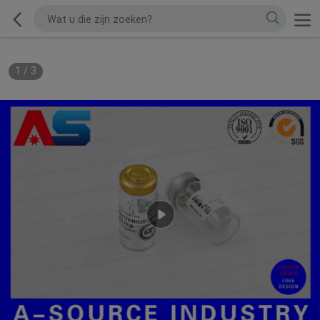
1
/
3