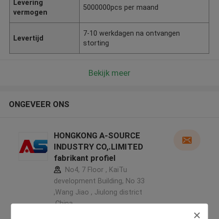
Levering
5000000pcs per maand
vermogen
7-10 werkdagen na ontvangen
Levertijd
storting
Bekijk meer
ONGEVEER ONS
HONGKONG A-SOURCE
INDUSTRY CO,.LIMITED
fabrikant profiel
No4, 7 Floor , KaiTu
development Building, No 33
,Wang Jiao , Jiulong district
,China
5.0