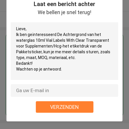
Laat een bericht achter
Geverifieerde Leverancier
We bellen je snel terug!
Bekijk meer
Krijg de beste prijs voor
De Achtergrond van het
waterglas 10ml Vial Labels With
Clear Transparent voor
Supplementen/Hcg-het
etiketdruk van de Pakketsticker
Doorgaan
VERZENDEN