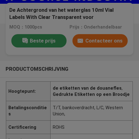
De Achtergrond van het waterglas 10ml Vial
Labels With Clear Transparent voor
Supplementen/Hcg-het etiketdruk van de
MOQ：1000pcs
Prijs：Onderhandelbaar
Pakketsticker
Beste prijs
Contacteer ons
PRODUCTOMSCHRIJVING
de etiketten van de douanefles
,
Hoogtepunt:
Gedrukte Etiketten op een Broodje
Betalingsconditie
T/T, bankoverdracht, L/C, Western
s
Union,
Certificering
ROHS