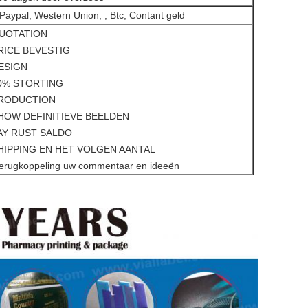
 Paypal, Western Union, , Btc, Contant geld
QUOTATION
RICE BEVESTIG
ESIGN
70% STORTING
PRODUCTION
HOW DEFINITIEVE BEELDEN
AY RUST SALDO
HIPPING EN HET VOLGEN AANTAL
Terugkoppeling uw commentaar en ideeën