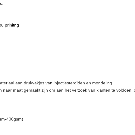
c.
u prinitng
teriaal aan drukvakjes van injectiesteroïden en mondeling
n naar maat gemaakt zijn om aan het verzoek van klanten te voldoen, 
gsm-400gsm)