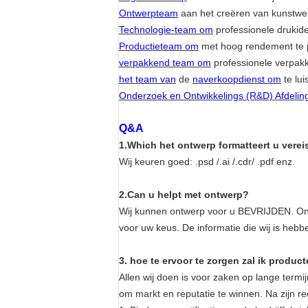
Ontwerpteam
aan het creëren van kunstwe
Technologie-team om
professionele drukid
Productieteam om
met hoog rendement te 
verpakkend team om
professionele verpakk
het team van
de
naverkoopdienst om
te lui
Onderzoek en Ontwikkelings (R&D) Afdelin
Q&A
1.Which het ontwerp formatteert u verei
Wij keuren goed: .psd /.ai /.cdr/ .pdf enz.
2.Can u helpt met ontwerp?
Wij kunnen ontwerp voor u BEVRIJDEN. Onz
voor uw keus. De informatie die wij is heb
3. hoe te ervoor te zorgen zal ik produc
Allen wij doen is voor zaken op lange termij
om markt en reputatie te winnen. Na zijn r