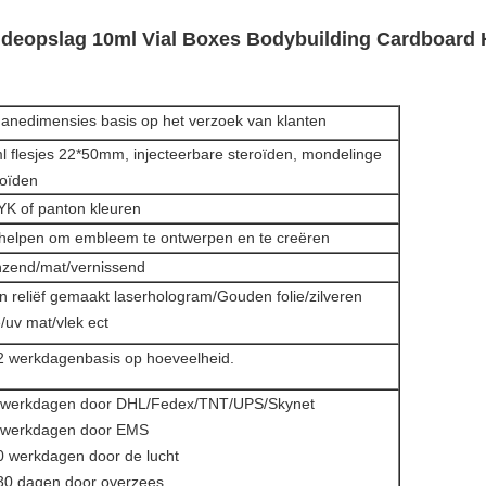
deopslag 10ml Vial Boxes Bodybuilding Cardboard H
anedimensies basis op het verzoek van klanten
l flesjes 22*50mm, injecteerbare steroïden, mondelinge
roïden
K of panton kleuren
 helpen om embleem te ontwerpen en te creëren
nzend/mat/vernissend
in reliëf gemaakt laserhologram/Gouden folie/zilveren
e/uv mat/vlek ect
2 werkdagenbasis op hoeveelheid.
 werkdagen door DHL/Fedex/TNT/UPS/Skynet
 werkdagen door EMS
0 werkdagen door de lucht
30 dagen door overzees