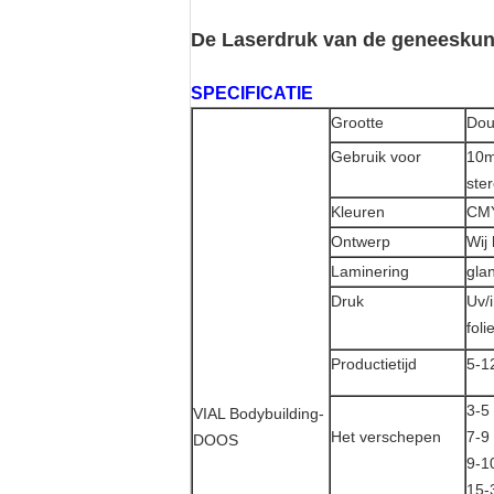
De Laserdruk van de geneeskun
SPECIFICATIE
Grootte
Dou
Gebruik voor
10m
ste
Kleuren
CMY
Ontwerp
Wij
Laminering
gla
Druk
Uv/
foli
Productietijd
5-1
3-5
VIAL Bodybuilding-
Het verschepen
7-9
DOOS
9-1
15-