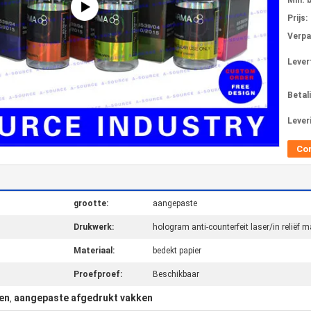
Min. 
Prijs:
Verpa
Levert
Betal
Lever
Co
grootte:
aangepaste
Drukwerk:
hologram anti-counterfeit laser/in reliëf 
Materiaal:
bedekt papier
Proefproef:
Beschikbaar
en
aangepaste afgedrukt vakken
,