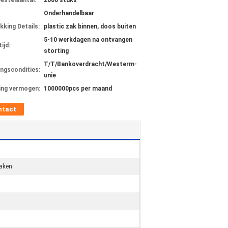
bestelaantal:
2000 stuks
Onderhandelbaar
kking Details:
plastic zak binnen, doos buiten
5-10 werkdagen na ontvangen
ijd:
storting
T/T/Bankoverdracht/Westerm-
ingscondities:
unie
ing vermogen:
1000000pcs per maand
ntact
maken