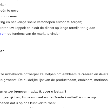
rken
eeën te geven;
produceren
ing en het veilige snelle verschepen ervoor te zorgen;
steren uw koppelt en biedt de dienst op lange termijn terug aan
g om
de tendens van
de
markt te vinden.
st?
e uitstekende ontwerper zal helpen om embleem te creëren en diver
ben gewenst: De duidelijke lijst van de productnaam, embleem, merkna
ten ertoe brengen nadat ik voor u betaal?
n, „eerlijk ben, Professioneel en de Goede kwaliteit“ is onze wijs
edenen dat u op ons kunt vertrouwen: