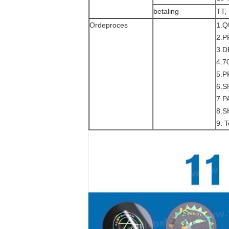
betaling
TT,
Ordeproces
1.
2.P
3.D
4.
5.
6.S
7.P
8.S
9. 