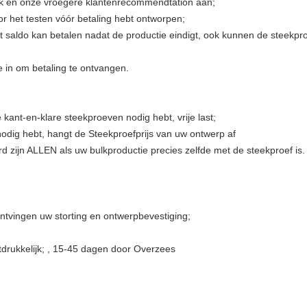
briek en onze vroegere klantenrecommendtation aan;
r het testen vóór betaling hebt ontworpen;
et saldo kan betalen nadat de productie eindigt, ook kunnen de steekp
 in om betaling te ontvangen.
 kant-en-klare steekproeven nodig hebt, vrije last;
odig hebt, hangt de Steekproefprijs van uw ontwerp af
rd zijn ALLEN als uw bulkproductie precies zelfde met de steekproef is.
ntvingen uw storting en ontwerpbevestiging;
tdrukkelijk; , 15-45 dagen door Overzees