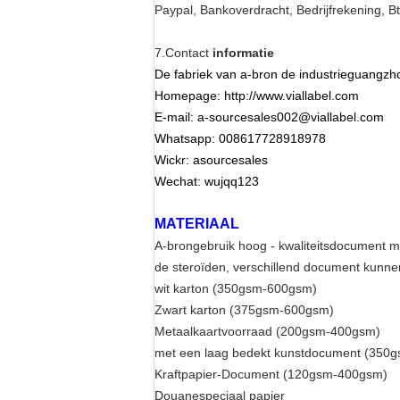
Paypal, Bankoverdracht, Bedrijfrekening, Bt
7.Contact
informatie
De fabriek van a-bron de industrieguangzho
Homepage: http://www.viallabel.com
E-mail: a-sourcesales002@viallabel.com
Whatsapp: 008617728918978
Wickr: asourcesales
Wechat: wujqq123
MATERIAAL
A-brongebruik hoog - kwaliteitsdocument ma
de steroïden, verschillend document kunne
wit karton (350gsm-600gsm)
Zwart karton (375gsm-600gsm)
Metaalkaartvoorraad (200gsm-400gsm)
met een laag bedekt kunstdocument (350
Kraftpapier-Document (120gsm-400gsm)
Douanespeciaal papier