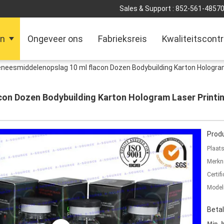
Sales & Support :
852-561-4857
en
Ongeveer ons
Fabrieksreis
Kwaliteitscontr
neesmiddelenopslag 10 ml flacon Dozen Bodybuilding Karton Hologram
on Dozen Bodybuilding Karton Hologram Laser Printin
Produ
Plaat
Merkn
Certifi
Mode
Beta