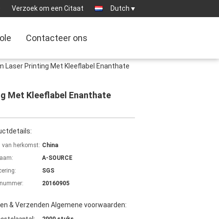
0
Verzoek om een Citaat
Dutch
ole
Contacteer ons
 Laser Printing Met Kleeflabel Enanthate
g Met Kleeflabel Enanthate
ctdetails:
s van herkomst:
China
aam:
A-SOURCE
cering:
SGS
lnummer:
20160905
len & Verzenden Algemene voorwaarden: