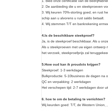
1. Bied onze certificatie van de bedrijffa
2. De aanbieding die u en steekproeven voo
3. Wij keuren 70%-storting goed, en rust h
schip aan u alvorens u rust saldo betaalt.
4. Wij stemmen T/T en bankrekening ermee
4.Is de beschikbare steekproef?
Ja, is de steekproef beschikbaar. Als u onze
Als u steekproeven met uw eigen ontwerp n
het verzoek, steekproefprijs zal teruggekee
5.How oud kan ik proudcts krijgen?
Steekproef: 1-3 werkdagen
Bulkproductie: 5-10business de dagen na o
QC en verpakking: 2 werkdagen
Het verschepen tijd: 2-7 werkdagen door ui
6. hoe te om de betaling te verrichten?
Wij keurden goed: T/T, de Western Union, ,