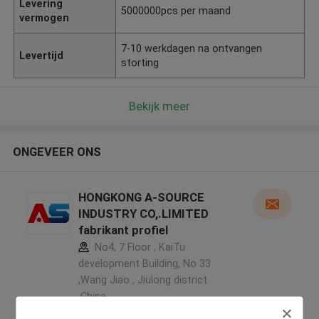
Levering
5000000pcs per maand
vermogen
7-10 werkdagen na ontvangen
Levertijd
storting
Bekijk meer
ONGEVEER ONS
HONGKONG A-SOURCE
INDUSTRY CO,.LIMITED
fabrikant profiel
No4, 7 Floor , KaiTu
development Building, No 33
,Wang Jiao , Jiulong district
,China
5.0