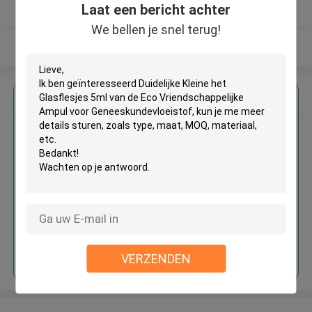
Laat een bericht achter
Geverifieerde Leverancier
We bellen je snel terug!
Bekijk meer
Krijg de beste prijs voor
Duidelijke Kleine het Glasflesjes
5ml van de Eco
Vriendschappelijke Ampul voor
Geneeskundevloeistof
Doorgaan
VERZENDEN