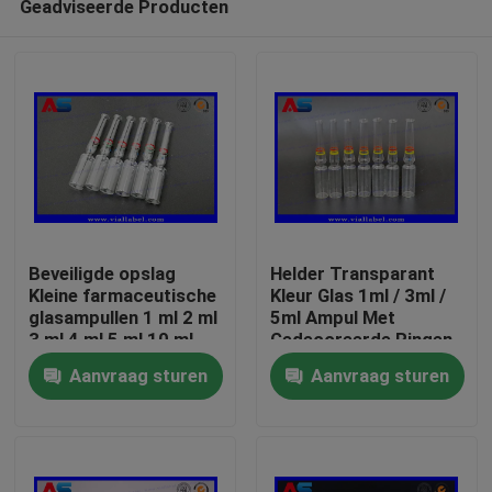
Geadviseerde Producten
Beveiligde opslag
Helder Transparant
Kleine farmaceutische
Kleur Glas 1ml / 3ml /
glasampullen 1 ml 2 ml
5ml Ampul Met
3 ml 4 ml 5 ml 10 ml
Gedecoreerde Ringen
Huis
Aanvraag sturen
Aanvraag sturen
Producten
Ongeveer ons