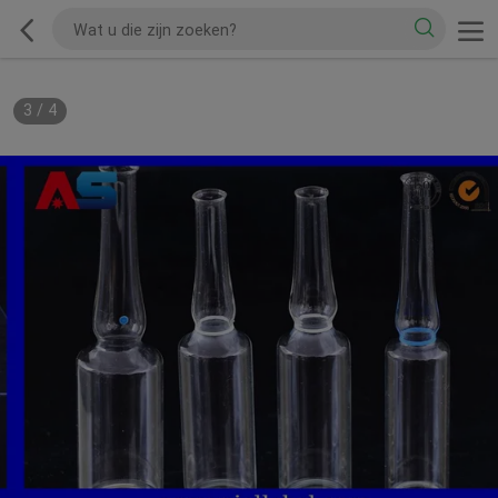
3
/
4