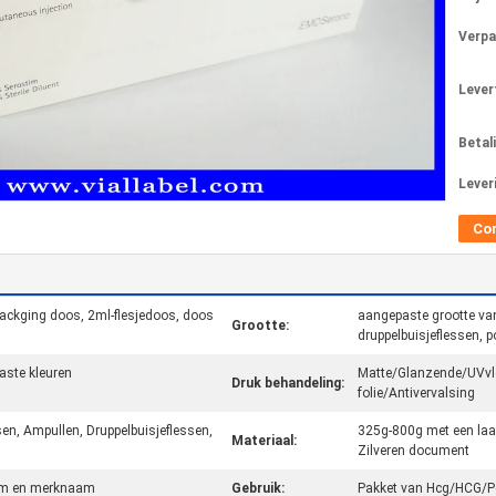
Verpa
Levert
Betal
Lever
Co
ackging doos, 2ml-flesjedoos, doos
aangepaste grootte van
Grootte:
druppelbuisjeflessen, p
aste kleuren
Matte/Glanzende/UVvle
Druk behandeling:
folie/Antivervalsing
sen, Ampullen, Druppelbuisjeflessen,
325g-800g met een la
Materiaal:
Zilveren document
eem en merknaam
Gebruik:
Pakket van Hcg/HCG/P