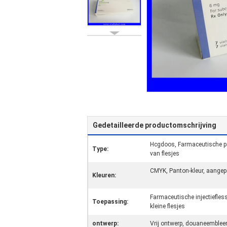
Gedetailleerde productomschrijving
Hcgdoos, Farmaceutische p
Type:
van flesjes
CMYK, Panton-kleur, aangep
Kleuren:
Farmaceutische injectiefles
Toepassing:
kleine flesjes
ontwerp:
Vrij ontwerp, douaneembl