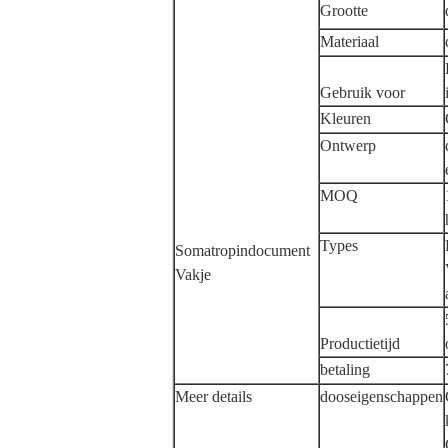
Grootte
Materiaal
Gebruik voor
Kleuren
Ontwerp
MOQ
Types
Somatropindocument
Vakje
Productietijd
betaling
Meer details
dooseigenschappen