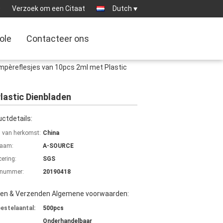
0
Verzoek om een Citaat
Dutch
ole
Contacteer ons
pèreflesjes van 10pcs 2ml met Plastic
astic Dienbladen
ctdetails:
s van herkomst:
China
aam:
A-SOURCE
cering:
SGS
lnummer:
20190418
len & Verzenden Algemene voorwaarden:
bestelaantal:
500pcs
Onderhandelbaar