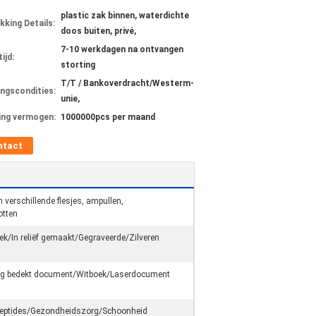
plastic zak binnen, waterdichte
kking Details:
doos buiten, privé,
7-10 werkdagen na ontvangen
ijd:
storting
T/T / Bankoverdracht/Westerm-
ingscondities:
unie,
ing vermogen:
1000000pcs per maand
ntact
 verschillende flesjes, ampullen,
otten
k/In reliëf gemaakt/Gegraveerde/Zilveren
ag bedekt document/Witboek/Laserdocument
eptides/Gezondheidszorg/Schoonheid