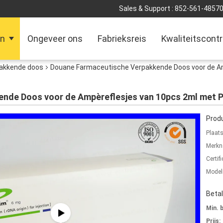
Sales & Support :
852-561-4857
en
Ongeveer ons
Fabrieksreis
Kwaliteitscontr
akkende doos
Douane Farmaceutische Verpakkende Doos voor de Am
nde Doos voor de Ampèreflesjes van 10pcs 2ml met Pl
Produ
Plaat
Merkn
Certifi
Mode
Beta
Min. 
Prijs: