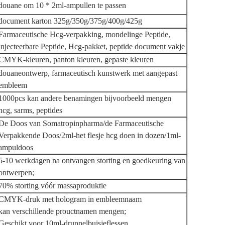
douane om 10 * 2ml-ampullen te passen
document karton 325g/350g/375g/400g/425g
Farmaceutische Hcg-verpakking, mondelinge Peptide,
injecteerbare Peptide, Hcg-pakket, peptide document vakje
CMYK-kleuren, panton kleuren, gepaste kleuren
douaneontwerp, farmaceutisch kunstwerk met aangepast
embleem
1000pcs
kan andere benamingen bijvoorbeeld mengen
hcg, sarms, peptides
De Doos van Somatropinpharma/de Farmaceutische
Verpakkende Doos/2ml-het flesje hcg doen in dozen/1ml-
ampuldoos
5-10 werkdagen na ontvangen storting en goedkeuring van
ontwerpen;
70% storting vóór massaproduktie
CMYK-druk met hologram in embleemnaam
kan verschillende prouctnamen mengen;
Geschikt voor 10ml-druppelbuisjeflessen