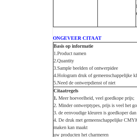
ONGEVEER CITAAT
Basis op informatie
1.Product namen
2.Quantity
3.Sample beelden of ontwerpidee
4.Hologram druk of gemeenschappelijke k
5.Need de ontwerpdienst of niet
Citaatregels
1.
Meer hoeveelheid, veel goedkope prijs;
2. Minder ontwerptypes, prijs is veel het g
3. de eenvoudige kleuren is goedkoper dan 
4. De druk met gemeenschappelijke CMYK is
maken kan maakt
uw producten het charmeren