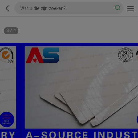
3
/
4