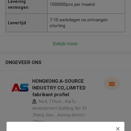
Levering
1000000pcs per maand
vermogen
7-10 werkdagen na ontvangen
Levertijd
storting
Bekijk meer
ONGEVEER ONS
HONGKONG A-SOURCE
INDUSTRY CO,.LIMITED
fabrikant profiel
No4, 7 Floor , KaiTu
development Building, No 33
,Wang Jiao , Jiulong district
,China
5.0