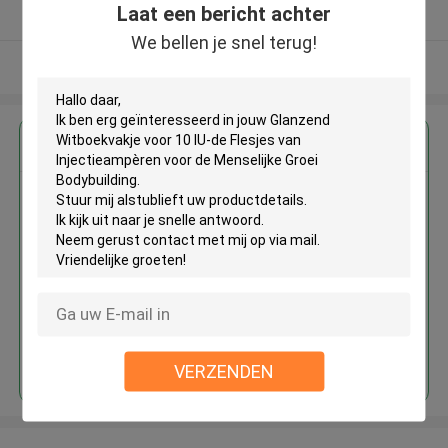
Laat een bericht achter
Geverifieerde Leverancier
We bellen je snel terug!
Bekijk meer
Krijg de beste prijs voor
Glanzend Witboekvakje voor 10
IU-de Flesjes van
Injectieampèren voor de
Menselijke Groei Bodybuilding
Doorgaan
VERZENDEN