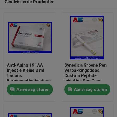
Geadviseerde Producten
Anti-Aging 191AA
Synedica Groene Pen
Injectie Kleine 3 ml
Verpakkingsdoos
flacons
Custom Peptide
Farmaceutische doos
Injection Pen Case
Huis
En etiketten Druk
voor Reta 40mg
Aanvraag sturen
Aanvraag sturen
Genetropine
Peptide Injection Pen,
Synedica Injection Pen
Producten
Ongeveer ons