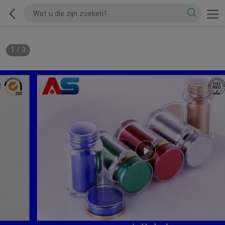
1
/
3