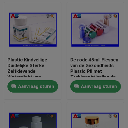
Plastic Kindveilige
De rode 45ml-Flessen
Duidelijke Sterke
van de Gezondheids
Zelfklevende
Plastic Pil met
Waterdicht van
Trekkracht bellen de
Pillenflessen voor
Gevoelige Verbinding
Aanvraag sturen
Aanvraag sturen
Mondelinge Tablet
van GLB/van de
Huis
Bescherming
Producten
Ongeveer ons