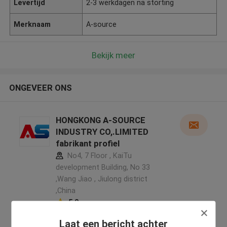
Levertijd
2-3 werkdagen na storting
Merknaam
A-source
Bekijk meer
ONGEVEER ONS
HONGKONG A-SOURCE
INDUSTRY CO,.LIMITED
fabrikant profiel
No4, 7 Floor , KaiTu
development Building, No 33
,Wang Jiao , Jiulong district
,China
5.0
Geverifieerde Leverancier
Laat een bericht achter