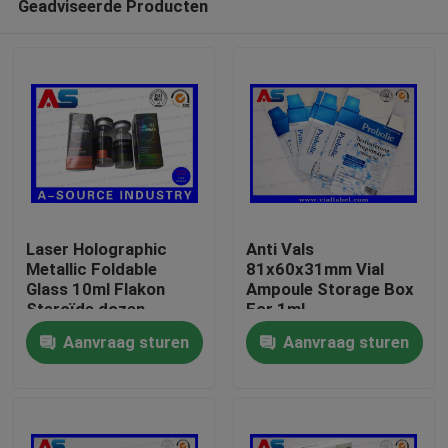
Geadviseerde Producten
Laser Holographic
Anti Vals
Metallic Foldable
81x60x31mm Vial
Glass 10ml Flakon
Ampoule Storage Box
Steroïde dozen
For 1ml
Huis
Verpakking
Testosteronpropionaat
Aanvraag sturen
Aanvraag sturen
farmaceutische dozen
etiket
Producten
Ongeveer ons