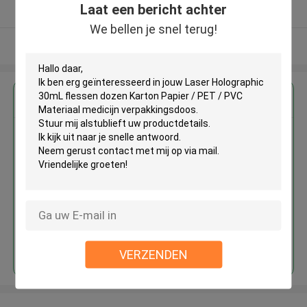
Laat een bericht achter
Geverifieerde Leverancier
We bellen je snel terug!
Bekijk meer
Krijg de beste prijs voor
Laser Holographic 30mL flessen
dozen Karton Papier / PET / PVC
Materiaal medicijn
verpakkingsdoos
Doorgaan
VERZENDEN