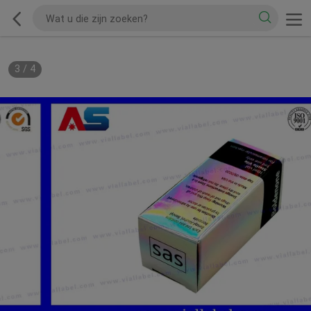
3
/
4