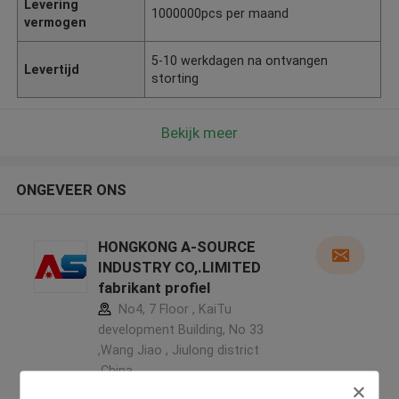
Levering
1000000pcs per maand
vermogen
5-10 werkdagen na ontvangen
Levertijd
storting
Bekijk meer
ONGEVEER ONS
HONGKONG A-SOURCE
INDUSTRY CO,.LIMITED
fabrikant profiel
No4, 7 Floor , KaiTu
development Building, No 33
,Wang Jiao , Jiulong district
,China
5.0