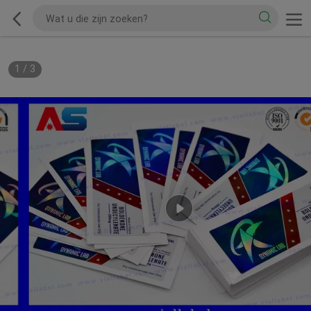
1
/
3