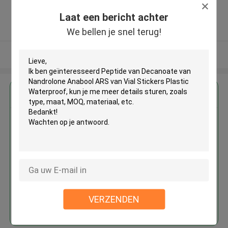
,China
Laat een bericht achter
5.0
Geverifieerde Leverancier
We bellen je snel terug!
Bekijk meer
Krijg de beste prijs voor
Peptide van Decanoate van
Nandrolone Anabool ARS van
Vial Stickers Plastic Waterproof
VERZENDEN
Doorgaan