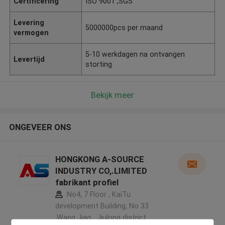
Certificering
ISO 9001 ,SGS
Levering
5000000pcs per maand
vermogen
5-10 werkdagen na ontvangen
Levertijd
storting
Bekijk meer
ONGEVEER ONS
HONGKONG A-SOURCE
INDUSTRY CO,.LIMITED
fabrikant profiel
No4, 7 Floor , KaiTu
development Building, No 33
,Wang Jiao , Jiulong district