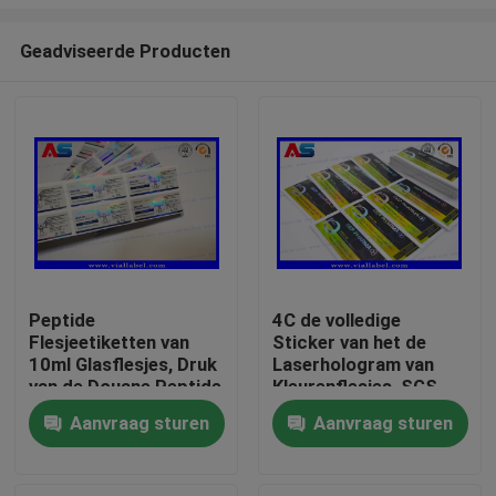
Geadviseerde Producten
Peptide
4C de volledige
Flesjeetiketten van
Sticker van het de
Huis
10ml Glasflesjes, Druk
Laserhologram van
van de Douane Peptide
Kleurenflesjes, SGS
Sticker
die Flessenetiketten
Producten
Aanvraag sturen
Aanvraag sturen
drukken
Ongeveer ons