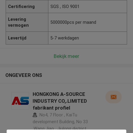
Certificering
SGS , ISO 9001
Levering
5000000pcs per maand
vermogen
Levertijd
5-7 werkdagen
Bekijk meer
ONGEVEER ONS
HONGKONG A-SOURCE
INDUSTRY CO,.LIMITED
fabrikant profiel
No4, 7 Floor , KaiTu
development Building, No 33
,Wang Jiao , Jiulong district