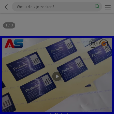
1
/
3