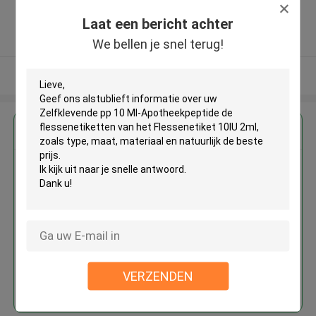
,China
Laat een bericht achter
5.0
Geverifieerde Leverancier
We bellen je snel terug!
Bekijk meer
Krijg de beste prijs voor
Zelfklevende pp 10 Ml-
Apotheekpeptide de
flessenetiketten van het
Flessenetiket 10IU 2ml
VERZENDEN
Doorgaan