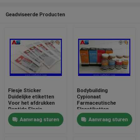
Geadviseerde Producten
Flesje Sticker
Bodybuilding
Duidelijke etiketten
Cypionaat
Huis
Voor het afdrukken
Farmaceutische
Peptide Flesje
Flesetiketten
etiketten 10 ml flacon
25x60mm ISO
Producten
Aanvraag sturen
Aanvraag sturen
etiketten Kleine fles
Gecertificeerd voor
etiketten
10ml injectieflacons
Ongeveer ons