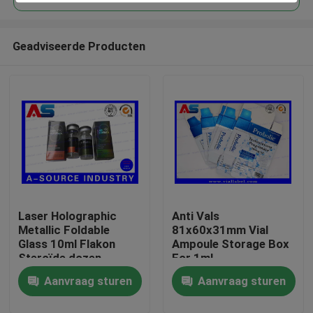
Geadviseerde Producten
Laser Holographic
Anti Vals
Huis
Metallic Foldable
81x60x31mm Vial
Glass 10ml Flakon
Ampoule Storage Box
Steroïde dozen
For 1ml
Producten
Verpakking
Testosteronpropionaat
Aanvraag sturen
Aanvraag sturen
farmaceutische dozen
etiket
Ongeveer ons