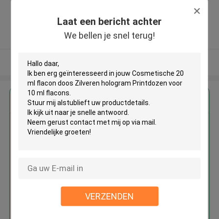
,Wang Jiao , Jiulong district
,China
Laat een bericht achter
5.0
We bellen je snel terug!
Geverifieerde Leverancier
Bekijk meer
Krijg de beste prijs voor
Cosmetische 20 ml flacon doos
Zilveren hologram Printdozen
voor 10 ml flacons
VERZENDEN
Doorgaan