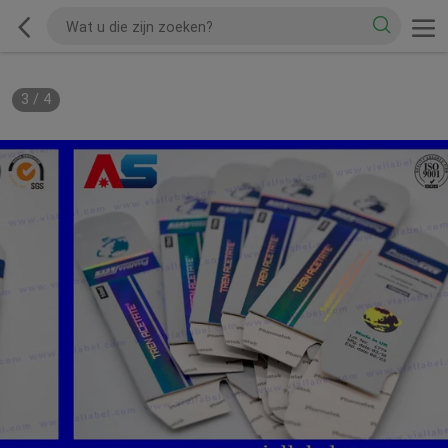
3
/
4