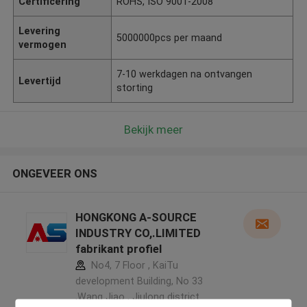
Certificering
ROHS, ISO 9001-2008
Levering
5000000pcs per maand
vermogen
7-10 werkdagen na ontvangen
Levertijd
storting
Bekijk meer
ONGEVEER ONS
HONGKONG A-SOURCE
INDUSTRY CO,.LIMITED
fabrikant profiel
No4, 7 Floor , KaiTu
development Building, No 33
,Wang Jiao , Jiulong district