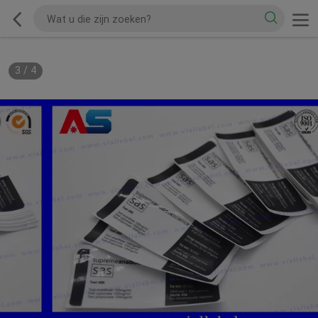
3
/
4