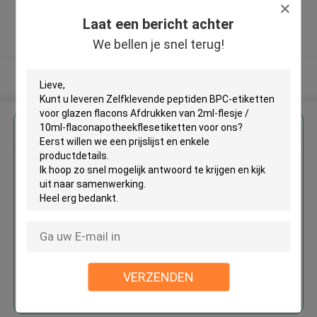
,China
Laat een bericht achter
5.0
Geverifieerde Leverancier
We bellen je snel terug!
Bekijk meer
Krijg de beste prijs voor
Zelfklevende peptiden BPC-
etiketten voor glazen flacons
Afdrukken van 2ml-flesje / 10ml-
flaconapotheekflesetiketten
VERZENDEN
Doorgaan