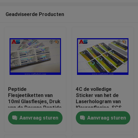
Geadviseerde Producten
Peptide
4C de volledige
Flesjeetiketten van
Sticker van het de
Huis
10ml Glasflesjes, Druk
Laserhologram van
van de Douane Peptide
Kleurenflesjes, SGS
Sticker
die Flessenetiketten
Producten
Aanvraag sturen
Aanvraag sturen
drukken
Ongeveer ons