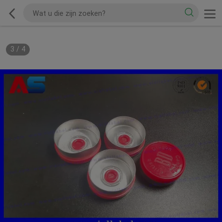
3
/
4