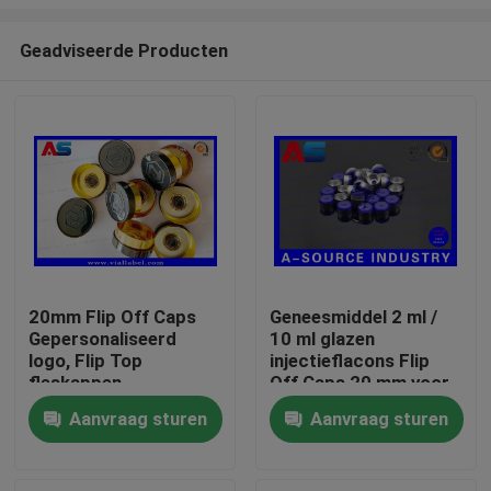
Geadviseerde Producten
20mm Flip Off Caps
Geneesmiddel 2 ml /
Gepersonaliseerd
10 ml glazen
Huis
logo, Flip Top
injectieflacons Flip
fleskappen
Off Caps 20 mm voor
gegraveerd Custom
orale oplossing /
Producten
Aanvraag sturen
Aanvraag sturen
logo MOQ 30000pcs
infusie kleine glazen
fles
Ongeveer ons