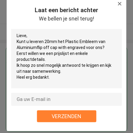
,China
Laat een bericht achter
5.0
Geverifieerde Leverancier
We bellen je snel terug!
Bekijk meer
Krijg de beste prijs voor
20mm het Plastic Embleem van
Aluminiumflip off cap with
engraved
VERZENDEN
Doorgaan