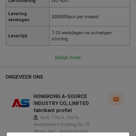
Certificering
ISO 9001
Levering
5000000pcs per maand
vermogen
7-10 werkdagen na ontvangen
Levertijd
storting
Bekijk meer
ONGEVEER ONS
HONGKONG A-SOURCE
INDUSTRY CO,.LIMITED
fabrikant profiel
No4, 7 Floor , KaiTu
development Building, No 33
,Wang Jiao , Jiulong district