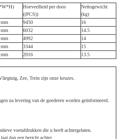
L*W*H)
Hoeveelheid per doos
Nettogewicht
((PCS))
(kg)
3 mm
9450
16
0 mm
6032
14.5
0 mm
4992
14
7 mm
3344
15
2 mm
2016
13.5
tuig, Zee, Trein zijn onze keuzes.
gen na levering van de goederen worden geïnformeerd.
itieve voetafdrukken die u heeft achtergelaten.
aat dan een bericht achter.