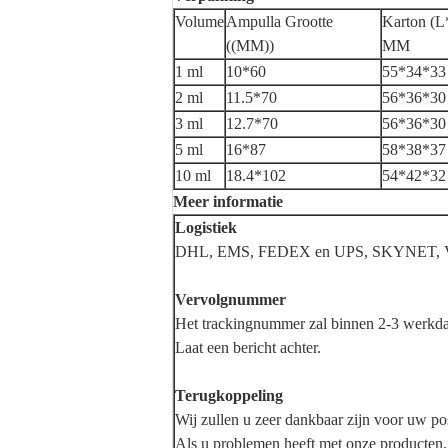
Volume
Ampulla Grootte
Karton (
((MM))
MM
1 ml
10*60
55*34*3
2 ml
11.5*70
56*36*3
3 ml
12.7*70
56*36*3
5 ml
16*87
58*38*3
10 ml
18.4*102
54*42*3
Meer informatie
Logistiek
DHL, EMS, FEDEX en UPS, SKYNET, Vlieg
Vervolgnummer
Het trackingnummer zal binnen 2-3 werkda
Laat een bericht achter.
Terugkoppeling
Wij zullen u zeer dankbaar zijn voor uw pos
Als u problemen heeft met onze producten, l