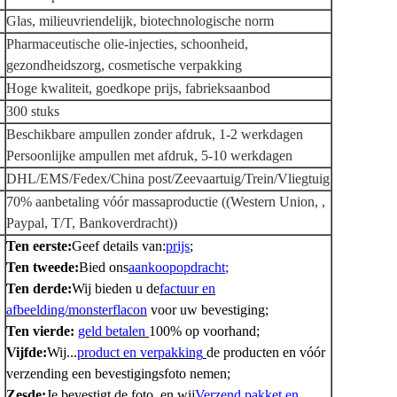
Glas, milieuvriendelijk, biotechnologische norm
Pharmaceutische olie-injecties, schoonheid,
gezondheidszorg, cosmetische verpakking
Hoge kwaliteit, goedkope prijs, fabrieksaanbod
300 stuks
Beschikbare ampullen zonder afdruk, 1-2 werkdagen
Persoonlijke ampullen met afdruk, 5-10 werkdagen
DHL/EMS/Fedex/China post/Zeevaartuig/Trein/Vliegtuig
70% aanbetaling vóór massaproductie ((Western Union, ,
Paypal, T/T, Bankoverdracht))
Ten eerste:
Geef details van:
prijs
;
Ten tweede:
Bied ons
aankoopopdracht
;
Ten derde:
Wij bieden u de
factuur en
afbeelding/monsterflacon
voor uw bevestiging;
Ten vierde:
geld betalen
100% op voorhand;
Vijfde:
Wij...
product en verpakking
de producten en vóór
verzending een bevestigingsfoto nemen;
Zesde:
Je bevestigt de foto, en wij
Verzend pakket en