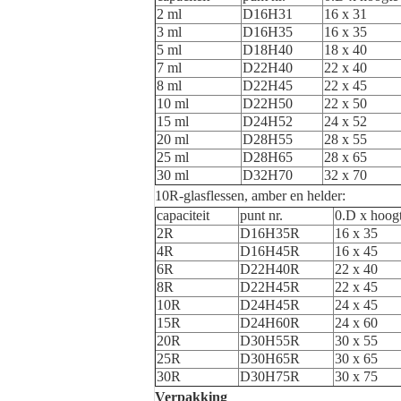
2 ml
D16H31
16 x 31
3 ml
D16H35
16 x 35
5 ml
D18H40
18 x 40
7 ml
D22H40
22 x 40
8 ml
D22H45
22 x 45
10 ml
D22H50
22 x 50
15 ml
D24H52
24 x 52
20 ml
D28H55
28 x 55
25 ml
D28H65
28 x 65
30 ml
D32H70
32 x 70
10R-glasflessen, amber en helder:
capaciteit
punt nr.
0.D x hoog
2R
D16H35R
16 x 35
4R
D16H45R
16 x 45
6R
D22H40R
22 x 40
8R
D22H45R
22 x 45
10R
D24H45R
24 x 45
15R
D24H60R
24 x 60
20R
D30H55R
30 x 55
25R
D30H65R
30 x 65
30R
D30H75R
30 x 75
Verpakking