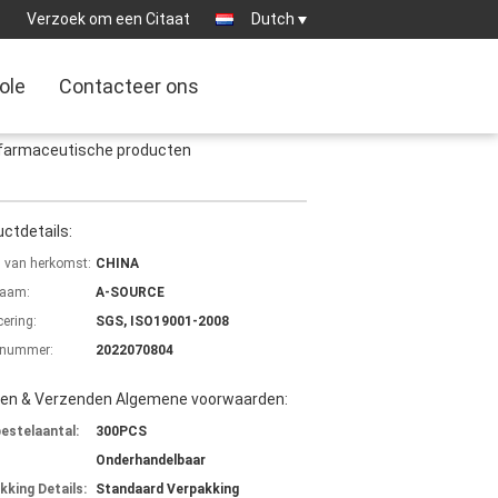
:
Verzoek om een Citaat
Dutch
ole
Contacteer ons
/ farmaceutische producten
ctdetails:
s van herkomst:
CHINA
aam:
A-SOURCE
cering:
SGS, ISO19001-2008
lnummer:
2022070804
len & Verzenden Algemene voorwaarden:
bestelaantal:
300PCS
Onderhandelbaar
kking Details:
Standaard Verpakking