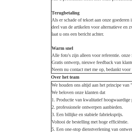
Terugbetaling
Als er schade of tekort aan onze goederen 
deel van de artikelen voor alternatieve en
laat u ons een bericht achter.
Warm snel
Alle foto's zijn alleen voor referentie. onz
Gratis ontwerp, nieuwe feedback van klanten
Neem nu contact met me op, bedankt voor
Over het team
We houden ons altijd aan het princip
We beloven onze klanten dat
1. Productie van kwalitatief hoogwaardige 
2. professionele ontwerpen aanbieden.
3. Een billijke en stabiele fabrieksprijs.
Voltooi de bestelling met hoge efficiëntie.
5. Een one-stop dienstverlening van ontwe