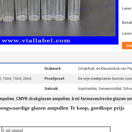
Levert
Betal
Lever
Co
Drukwerk:
Cmykdruk, de Kleurendruk van Pa
l, 10ml, 15ml, 20ml
Proefproef:
De vrije steekproeven kunnen voo
Gebruik:
Injectieoliën, Geneesmiddel, Sch
ampullen
CMYK-drukglazen ampullen
6 ml farmaceutische glazen a
,
,
 hoogwaardige glazen ampullen Te koop, goedkope prijs
1 ml ampul