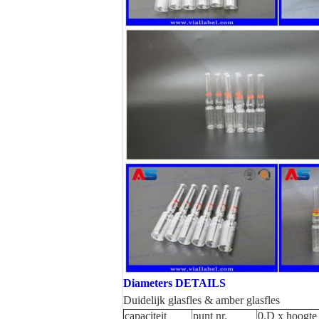
Diameters DETAILS
Duidelijk glasfles & amber glasfles
capaciteit
punt nr.
0.D x hoogte