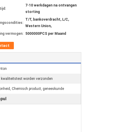
7-10 werkdagen na ontvangen
ijd:
storting
T/T, bankoverdracht, L/C,
ingscondities:
Western Union,
ing vermogen:
5000000PCS per Maand
ntact
nton
r kwaliteitstest worden verzonden
oonheid, Chemisch product, geneeskunde
mpul