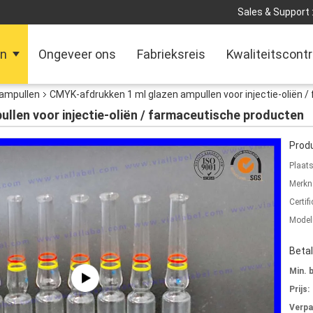
Sales & Support 
en
Ongeveer ons
Fabrieksreis
Kwaliteitscontr
ampullen
CMYK-afdrukken 1 ml glazen ampullen voor injectie-oliën 
llen voor injectie-oliën / farmaceutische producten
Produ
Plaat
Merkn
Certifi
Mode
Beta
Min. 
Prijs:
Verpa