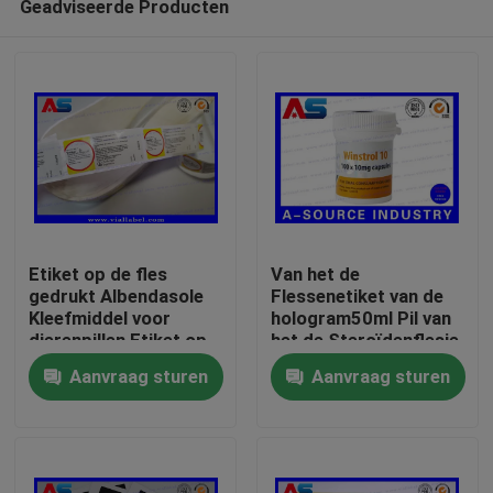
Geadviseerde Producten
Etiket op de fles
Van het de
gedrukt Albendasole
Flessenetiket van de
Kleefmiddel voor
hologram50ml Pil van
dierenpillen Etiket op
het de Steroïdenflesje
Huis
de fles voor schapen
van Sarms Mondeling
Aanvraag sturen
Aanvraag sturen
en geiten
de
Stickeretiket/Gepersonal
Producten
Flessenetiketten
Ongeveer ons