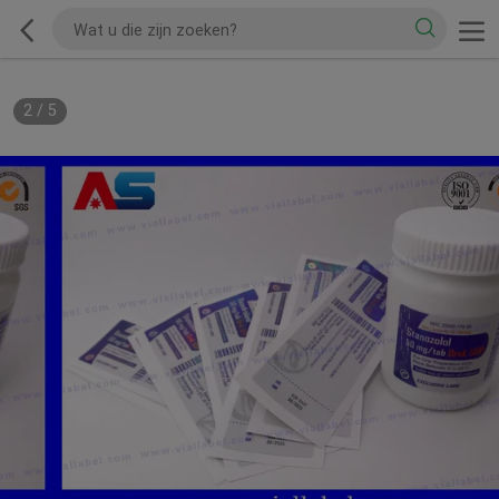
2
/
5