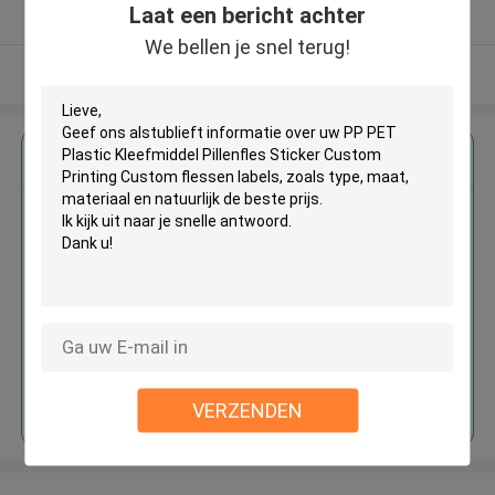
Laat een bericht achter
Geverifieerde Leverancier
We bellen je snel terug!
Bekijk meer
Krijg de beste prijs voor
PP PET Plastic Kleefmiddel
Pillenfles Sticker Custom
Printing Custom flessen labels
Doorgaan
VERZENDEN