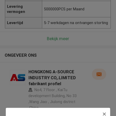
Levering
5000000PCS per Maand
vermogen
Levertijd
5-7 werkdagen na ontvangen storting
Bekijk meer
ONGEVEER ONS
HONGKONG A-SOURCE
INDUSTRY CO,.LIMITED
fabrikant profiel
No4, 7 Floor , KaiTu
development Building, No 33
,Wang Jiao , Jiulong district
,China
5.0