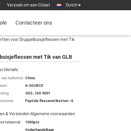
0
Verzoek om een Citaat
Dutch
ole
Contacteer ons
etten voor Druppelbuisjeflessen met Tik
buisjeflessen met Tik van GLB
ctdetails:
s van herkomst:
China
aam:
A-SOURCE
cering:
SGS , ISO 9001
lnummer:
Peptide flessenetiketten--6
len & Verzenden Algemene voorwaarden:
bestelaantal:
1000pcs
Onderhandelbaar