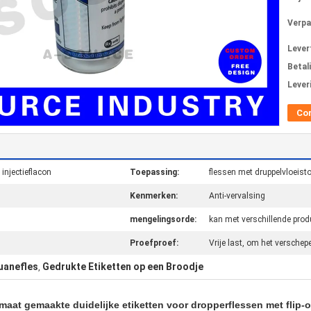
Verpa
Levert
Betal
Lever
Co
injectieflacon
Toepassing:
flessen met druppelvloeisto
Kenmerken:
Anti-vervalsing
mengelingsorde:
kan met verschillende pro
Proefproef:
Vrije last, om het verschep
uanefles
Gedrukte Etiketten op een Broodje
,
aat gemaakte duidelijke etiketten voor dropperflessen met flip-o