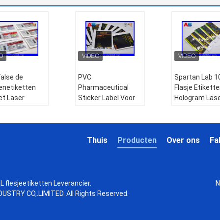
Valse de
PVC
Spartan Lab 1
enetiketten
Pharmaceutical
Flasje Etikett
et Laser
Sticker Label Voor
Hologram Lase
rafische 10ml
15 ml Peptide Fles
Etiketten Stic
abels For
zelfklevende
Glanzend Afwe
ide Pharmacy
etiketten voor
zelfklevende
ijn voor
plastic zak
etiketten
Thuis
Producten
Over ons
Fa
lesjes
Type:
type:
rollabel,
:
Etiketten voor
Farmaceutische
hologramlabel
esjes,
sticker
flaconlabel,
L flesjeetiketten Leverancier.
N
eekstickers,
Toepassing:
hologramlabel
STRY CO,.LIMITED. All Rights Reserved.
rafisch 10ml-
Laboratoriumflessen,
Toepassing:
1
t, Peptide
aluminium hoesjes
injectieflacon,
t
Grootte:
injectieolie,