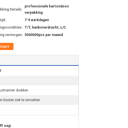
professionele kartondoos
kking Details:
verpakking
ijd:
7-9 werkdagen
ingscondities:
T/T, bankoverdracht, L/C
ing vermogen:
5000000pcs per maand
ntact
f
ductnamen drukken
en kosten niet te omvatten
ff cap