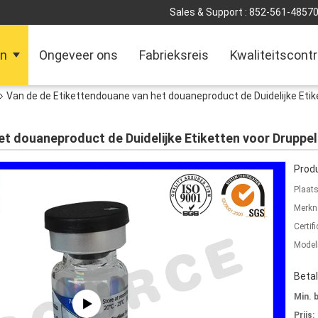
Sales & Support :
852-561-4857
en
Ongeveer ons
Fabrieksreis
Kwaliteitscontr
Van de de Etikettendouane van het douaneproduct de Duidelijke Etik
t douaneproduct de Duidelijke Etiketten voor Druppel
Produ
Plaat
Merkn
Certifi
Mode
Beta
Min. 
Prijs: