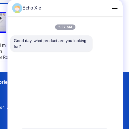
Echo Xie
5:07 AM
Good day, what product are you looking 
0 ml
Farmaceutische
for?
en
Zelfklevende 10ml
r Roll
de Stickers
kers
Glanzende
rking
Aangepaste Druk
van Flesjeetiketten
brieksreis
Contacten
Sitemap
Type:
10ml
flesjeetiket
,
Toepassing:
Farmaceutisch
o4, 7 Vloer, KaiTu-de ontwikkelingsbouw,
laboratorium, de
Nr 33, Wang Jiao, Jiulong-district
0 ml
oplossing van de
a-sourceadmin@viallabel.com
geneeskundeinjectie
Grootte:
Douane