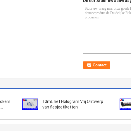
Direct Stuur uw aanvraa
ickers
10mL het Hologram Vrij Ontwerp
-
van flesjeetiketten