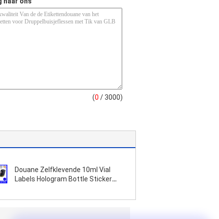
g naar ons
(
0
/ 3000)
Douane Zelfklevende 10ml Vial
Labels Hologram Bottle Sticker
Druk