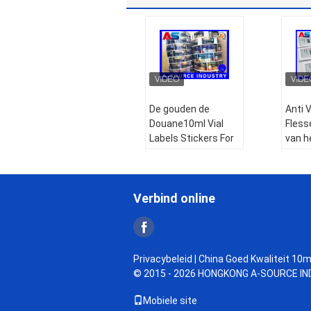
De gouden de
Anti 
Douane10ml Vial
Fless
Labels Stickers For
van h
Pharmacy Peptide
Holog
van de Foliedruk
Vial L
Injecties drukten
Pept
Verbind online
etiketten op een
Medic
broodje
glasf
Type:
Zelfklevende
Type
Flesjeetiketten, de
glasfl
Privacybeleid
| China Goed Kwaliteit 10m
stickers van het
Apoth
© 2015 - 2026 HONGKONG A-SOURCE INDU
Flesjeetiket,
Holog
Broodjesstickers,
etike
Mobiele site
Peptide stickers
etike