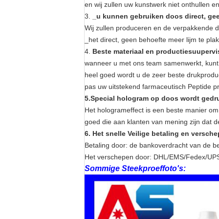
en wij zullen uw kunstwerk niet onthullen 
3.
_u kunnen gebruiken doos direct, gee
Wij zullen produceren en de verpakkende 
_het direct, geen behoefte meer lijm te pla
4.
Beste materiaal en productiesuupervis
wanneer u met ons team samenwerkt, kunt u
heel goed wordt u de zeer beste drukprodu
pas uw uitstekend farmaceutisch Peptide p
5.Special hologram op doos wordt gedr
Het hologrameffect is een beste manier om
goed die aan klanten van mening zijn dat de
6. Het snelle Veilige betaling en versch
Betaling door: de bankoverdracht van de be
Het verschepen door: DHL/EMS/Fedex/UPS U
Sommige Steekproeffoto's: