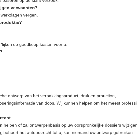
baseren op de klant verzoek.
rijgen verwachten?
8 werkdagen vergen.
aproduktie?
e*lijken de goedkoop kosten voor u.
t?
ische ontwerp van het verpakkingsproduct, druk en prouction,
n doseringsinformatie van doos. Wij kunnen helpen om het meest profess
recht
helpen of zal ontwerpenbasis op uw oorspronkelijke dossiers wijzigen
g, behoort het auteursrecht tot u, kan niemand uw ontwerp gebruiken