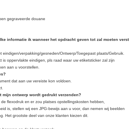
ppen gegraveerde douane
elke informatie ik wanneer het opdracht geven tot zal moeten vers
et eindigen/verpakking/gesneden/Ontwerp/Toegepast plaats/Gebruik.
t is oppervlakte eindigen, pls raad waar uw etiketsticker zal zijn
en aan u voorstellen.
es?
cument dat aan uw vereiste kon voldoen.
t.
et mijn ontwerp wordt gedrukt verzenden?
de flexodruk en er zou platses opstellingskosten hebben,
id is, stellen wij een JPG-bewijs aan u voor, dan nemen wij beelden
g. Het grootste deel van onze klanten kiezen dit.