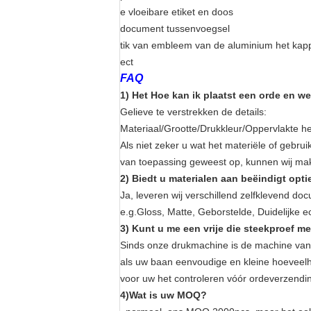
e vloeibare etiket en doos
document tussenvoegsel
tik van embleem van de aluminium het ka
ect
FAQ
1) Het Hoe kan ik plaatst een orde en w
Gelieve te verstrekken de details:
Materiaal/Grootte/Drukkleur/Oppervlakte h
Als niet zeker u wat het materiële of gebruik
van toepassing geweest op, kunnen wij mak
2) Biedt u materialen aan beëindigt opti
Ja, leveren wij verschillend zelfklevend do
e.g.Gloss, Matte, Geborstelde, Duidelijke ec
3) Kunt u me een vrije die steekproef m
Sinds onze drukmachine is de machine van 
als uw baan eenvoudige en kleine hoeveelhe
voor uw het controleren vóór ordeverzendin
4)Wat is uw MOQ?