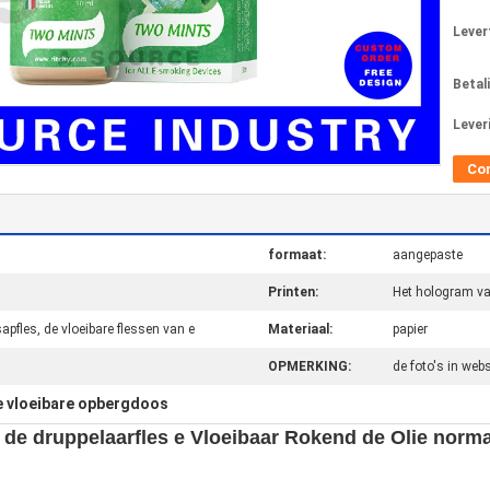
Levert
Betal
Lever
Co
formaat:
aangepaste
Printen:
Het hologram va
apfles, de vloeibare flessen van e
Materiaal:
papier
OPMERKING:
de foto's in web
e vloeibare opbergdoos
de druppelaarfles e Vloeibaar Rokend de Olie norma