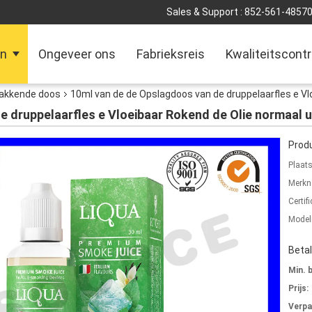
Sales & Support :
852-561-4857
en
Ongeveer ons
Fabrieksreis
Kwaliteitscontr
akkende doos
10ml van de de Opslagdoos van de druppelaarfles e Vl
 druppelaarfles e Vloeibaar Rokend de Olie normaal u
Produ
Plaat
Merkn
Certifi
Mode
Beta
Min. 
Prijs:
Verpa