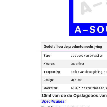
Gedetailleerde productomschrijving
Type:
e de doos van de sapfles
Kleuren:
Laserkleur
Toepassing:
de fles van de oogdaling, e-s
Design:
vrije last
e SAP Plastic flessen
Markeren:
,
10ml van de de Opslagdoos van 
Specificaties: