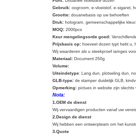
Punt:
Douanee vloeibare dozen
Gebruik:
oogroom, e-vloeistof, e-sigaret, h
Grootte
:
douanebasis op uw behoeften
Druk:
hologram, gemeenschappelijke kleur, 
MOQ:
2000pcs
Keur mengelingsorde goed:
Verschillend
Prijsbasis op:
hoeveel dozen typt hebt u, h
Wij waarderen als u steekproef iamges voo
Materiaal:
Document 250g
Volume:
Uiteindetype
: Lang dun
,
plotseling dun
,
no
GLB-type:
de stamper duidelijk GLB
,
kindv
Opmerking:
pictues in website zijn slecht
Nota:
1.OEM de dienst
Wij vervaardigen producten vanaf uw vereist
2.Design de dienst
Wij hebben een ontwerpteam om het kunst
3.Quote