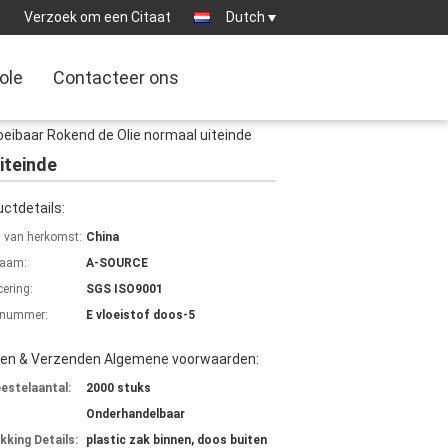
0
Verzoek om een Citaat
Dutch
ole
Contacteer ons
oeibaar Rokend de Olie normaal uiteinde
iteinde
ctdetails:
s van herkomst:
China
aam:
A-SOURCE
cering:
SGS ISO9001
lnummer:
E vloeistof doos-5
len & Verzenden Algemene voorwaarden:
bestelaantal:
2000 stuks
Onderhandelbaar
kking Details:
plastic zak binnen, doos buiten