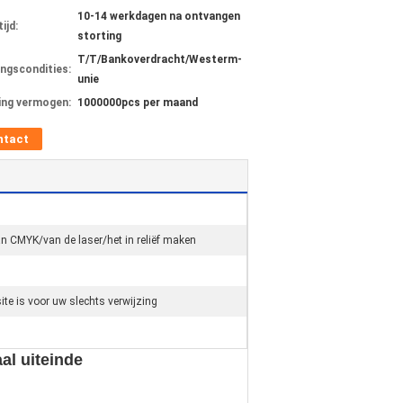
10-14 werkdagen na ontvangen
ijd:
storting
T/T/Bankoverdracht/Westerm-
ingscondities:
unie
ing vermogen:
1000000pcs per maand
ntact
n CMYK/van de laser/het in reliëf maken
site is voor uw slechts verwijzing
al uiteinde