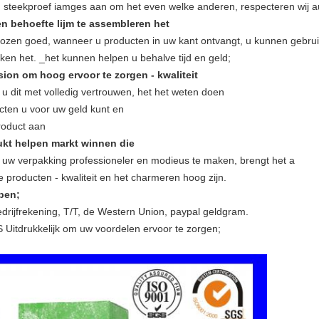
en steekproef iamges aan om het even welke anderen, respecteren wij a
n behoefte lijm te assembleren het
dozen goed, wanneer u producten in uw kant ontvangt, u kunnen gebru
kken het. _het kunnen helpen u behalve tijd en geld;
ion om hoog ervoor te zorgen - kwaliteit
 dit met volledig vertrouwen, het het weten doen
cten u voor uw geld kunt en
roduct aan
ukt helpen markt winnen die
 uw verpakking professioneler en modieus te maken, brengt het a
 producten - kwaliteit en het charmeren hoog zijn.
epen;
drijfrekening, T/T, de Western Union, paypal geldgram.
itdrukkelijk om uw voordelen ervoor te zorgen;