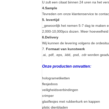
U zult een citaat binnen 24 uren na het vers
4.Sample
Tevreden om onze klantenservice te contact
5. levertijd
_gewoonlijk het nemen 5-7 dag te maken e
2,000-10,000pcs dozen. Meer hoeveelheid o
6.Delivery
Wij kunnen de levering volgens de ordesit
7.
Formaat van kunstwerk
.ai, .pdf, .eps, .iidd, .psd, .cdr worden gead
Onze producten omvatten:
hologrametiketten
flesjedoos
veiligheidsverbindingen
crimper
glasflesjes met rubberkurk en kappen
plstic dienbladen