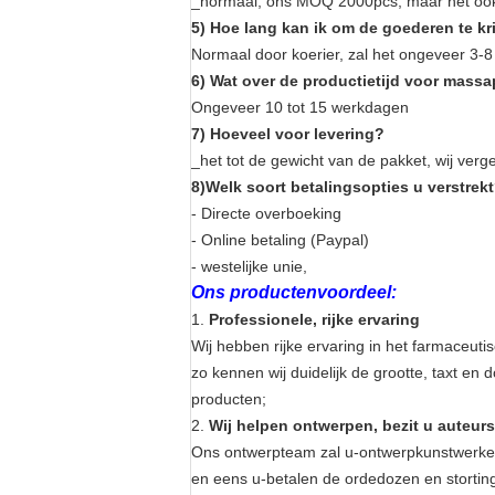
_normaal, ons MOQ 2000pcs, maar het ook 
5) Hoe lang kan ik om de goederen te k
Normaal door koerier, zal het ongeveer 3-
6) Wat over de productietijd voor mass
Ongeveer 10 tot 15 werkdagen
7) Hoeveel voor levering?
_het tot de gewicht van de pakket, wij verg
8)Welk soort betalingsopties u verstrek
- Directe overboeking
- Online betaling (Paypal)
- westelijke unie,
Ons productenvoordeel:
1.
Professionele, rijke ervaring
Wij hebben rijke ervaring in het farmaceut
zo kennen wij duidelijk de grootte, taxt e
producten;
2.
Wij helpen ontwerpen, bezit u auteurs
Ons ontwerpteam zal u-ontwerpkunstwerken 
en eens u-betalen de ordedozen en stortin