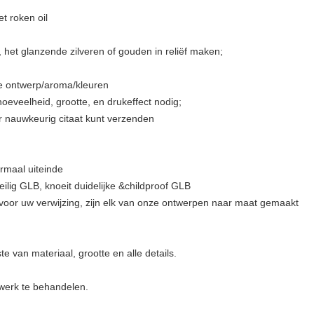
et roken oil
het glanzende zilveren of gouden in reliëf maken;
e ontwerp/aroma/kleuren
oeveelheid, grootte, en drukeffect nodig;
r nauwkeurig citaat kunt verzenden
rmaal uiteinde
eilig GLB
,
knoeit duidelijke &childproof GLB
s voor uw verwijzing, zijn elk van onze ontwerpen naar maat gemaakt
e van materiaal, grootte en alle details.
werk te behandelen.