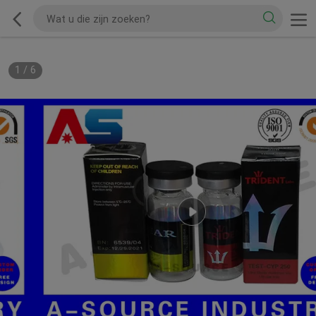
1
/
6