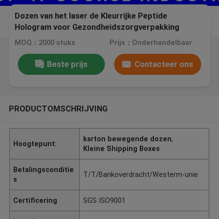
Dozen van het laser de Kleurrijke Peptide
Hologram voor Gezondheidszorgverpakking
die/Anti - Vervalsing in reliëf maken
MOQ：2000 stuks
Prijs：Onderhandelbaar
Beste prijs
Contacteer ons
PRODUCTOMSCHRIJVING
karton bewegende dozen
,
Hoogtepunt:
Kleine Shipping Boxes
Betalingsconditie
T/T/Bankoverdracht/Westerm-unie
s
Certificering
SGS ISO9001