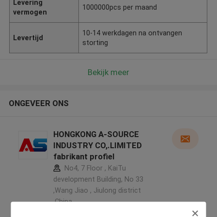
Levering
1000000pcs per maand
vermogen
10-14 werkdagen na ontvangen
Levertijd
storting
Bekijk meer
ONGEVEER ONS
HONGKONG A-SOURCE
INDUSTRY CO,.LIMITED
fabrikant profiel
No4, 7 Floor , KaiTu
development Building, No 33
,Wang Jiao , Jiulong district
,China
5.0