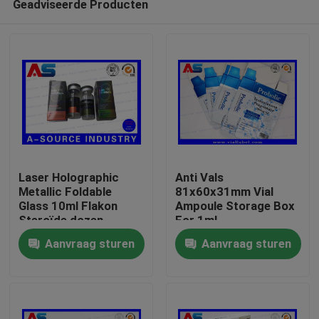
Geadviseerde Producten
Laser Holographic
Anti Vals
Metallic Foldable
81x60x31mm Vial
Glass 10ml Flakon
Ampoule Storage Box
Steroïde dozen
For 1ml
Huis
Verpakking
Testosteronpropionaat
Aanvraag sturen
Aanvraag sturen
farmaceutische dozen
etiket
Producten
Ongeveer ons