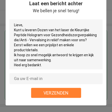
Laat een bericht achter
Geverifieerde Leverancier
We bellen je snel terug!
Bekijk meer
Krijg de beste prijs voor
Dozen van het laser de Kleurrijke
Peptide Hologram voor
Gezondheidszorgverpakking
die/Anti - Vervalsing in reliëf
maken
Doorgaan
VERZENDEN