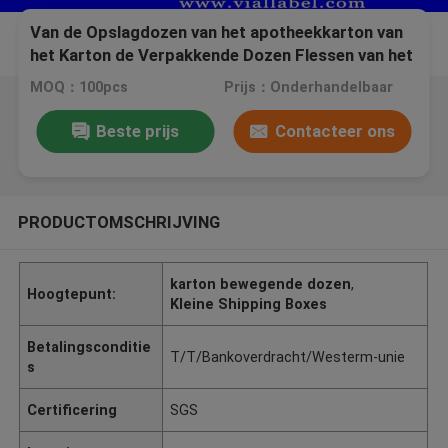
Van de Opslagdozen van het apotheekkarton van
het Karton de Verpakkende Dozen Flessen van het
het Druppelbuisjeflesje met Tik van
MOQ：100pcs
Prijs：Onderhandelbaar
Aluminiumkappen
Beste prijs
Contacteer ons
PRODUCTOMSCHRIJVING
karton bewegende dozen
,
Hoogtepunt:
Kleine Shipping Boxes
Betalingsconditie
T/T/Bankoverdracht/Westerm-unie
s
Certificering
SGS