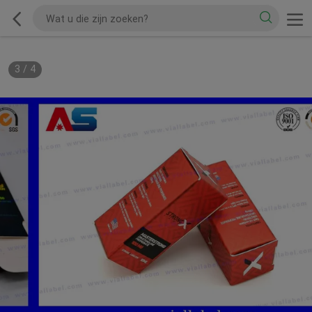
3
/
4