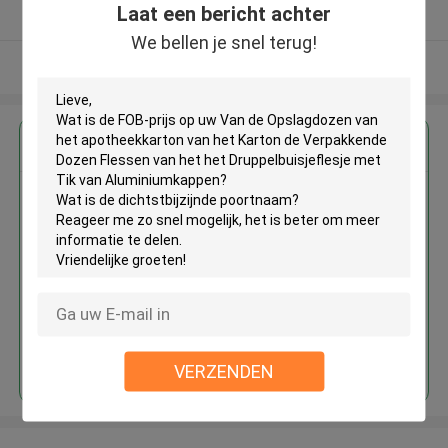
Laat een bericht achter
Geverifieerde Leverancier
We bellen je snel terug!
Bekijk meer
Krijg de beste prijs voor
Van de Opslagdozen van het
apotheekkarton van het Karton
de Verpakkende Dozen Flessen
van het het Druppelbuisjeflesje
met Tik van Aluminiumkappen
Doorgaan
VERZENDEN