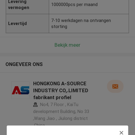
Levering
1000000pcs per maand
vermogen
7-10 werkdagen na ontvangen
Levertijd
storting
Bekijk meer
ONGEVEER ONS
HONGKONG A-SOURCE
INDUSTRY CO,.LIMITED
fabrikant profiel
No4, 7 Floor , KaiTu
development Building, No 33
,Wang Jiao , Jiulong district
,China
5.0