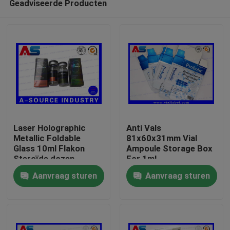
Geadviseerde Producten
Laser Holographic
Anti Vals
Metallic Foldable
81x60x31mm Vial
Glass 10ml Flakon
Ampoule Storage Box
Steroïde dozen
For 1ml
Huis
Verpakking
Testosteronpropionaat
Aanvraag sturen
Aanvraag sturen
farmaceutische dozen
etiket
Producten
Ongeveer ons