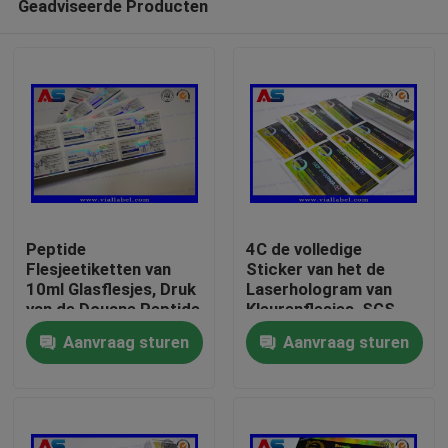
Geadviseerde Producten
Peptide
4C de volledige
Flesjeetiketten van
Sticker van het de
10ml Glasflesjes, Druk
Laserhologram van
van de Douane Peptide
Kleurenflesjes, SGS
Huis
Sticker
die Flessenetiketten
Aanvraag sturen
Aanvraag sturen
drukken
Producten
Ongeveer ons