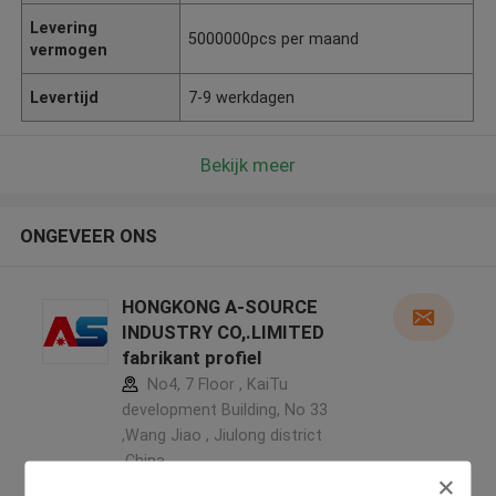
Levering
5000000pcs per maand
vermogen
Levertijd
7-9 werkdagen
Bekijk meer
ONGEVEER ONS
HONGKONG A-SOURCE
INDUSTRY CO,.LIMITED
fabrikant profiel
No4, 7 Floor , KaiTu
development Building, No 33
,Wang Jiao , Jiulong district
,China
5.0