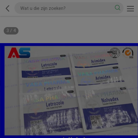
3
/
4