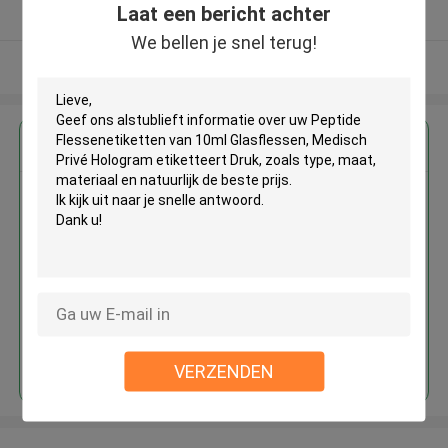
Laat een bericht achter
Geverifieerde Leverancier
We bellen je snel terug!
Bekijk meer
Krijg de beste prijs voor
Peptide Flessenetiketten van
10ml Glasflessen, Medisch Privé
Hologram etiketteert Druk
Doorgaan
VERZENDEN