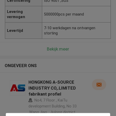
Certificering
ISO 9001 ,SGS
Levering
5000000pcs per maand
vermogen
7-10 werkdagen na ontvangen
Levertijd
storting
Bekijk meer
ONGEVEER ONS
HONGKONG A-SOURCE
INDUSTRY CO,.LIMITED
fabrikant profiel
No4, 7 Floor , KaiTu
development Building, No 33
,Wang Jiao , Jiulong district