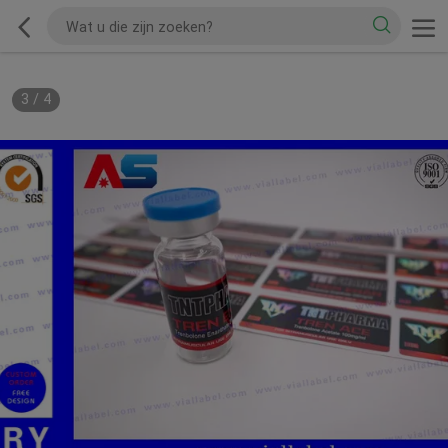
3
/
4