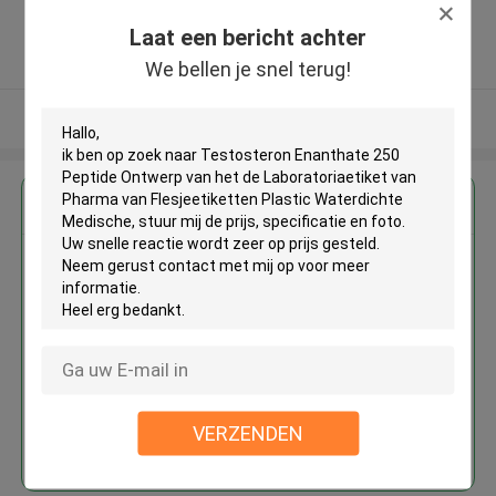
,China
Laat een bericht achter
5.0
Geverifieerde Leverancier
We bellen je snel terug!
Bekijk meer
Krijg de beste prijs voor
Testosteron Enanthate 250
Peptide Ontwerp van het de
Laboratoriaetiket van Pharma
van Flesjeetiketten Plastic
Waterdichte Medische
VERZENDEN
Doorgaan