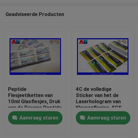
Geadviseerde Producten
Peptide
4C de volledige
Flesjeetiketten van
Sticker van het de
Huis
10ml Glasflesjes, Druk
Laserhologram van
van de Douane Peptide
Kleurenflesjes, SGS
Sticker
die Flessenetiketten
Producten
Aanvraag sturen
Aanvraag sturen
drukken
Ongeveer ons