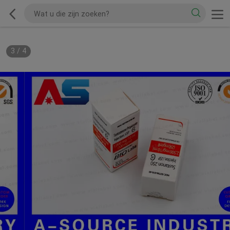
3
/
4