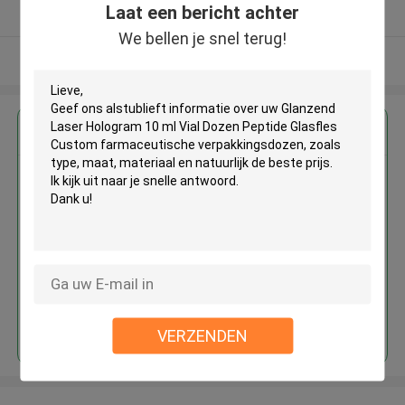
Laat een bericht achter
Geverifieerde Leverancier
We bellen je snel terug!
Bekijk meer
Krijg de beste prijs voor
Glanzend Laser Hologram 10 ml
Vial Dozen Peptide Glasfles
Custom farmaceutische
verpakkingsdozen
Doorgaan
VERZENDEN