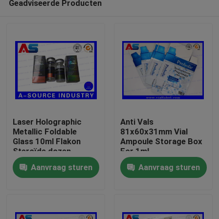
Geadviseerde Producten
Laser Holographic
Anti Vals
Metallic Foldable
81x60x31mm Vial
Glass 10ml Flakon
Ampoule Storage Box
Steroïde dozen
For 1ml
Huis
Verpakking
Testosteronpropionaat
Aanvraag sturen
Aanvraag sturen
farmaceutische dozen
etiket
Producten
Ongeveer ons