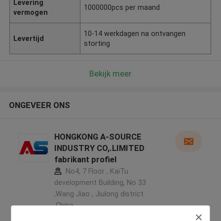
Levering
1000000pcs per maand
vermogen
10-14 werkdagen na ontvangen
Levertijd
storting
Bekijk meer
ONGEVEER ONS
HONGKONG A-SOURCE
INDUSTRY CO,.LIMITED
fabrikant profiel
No4, 7 Floor , KaiTu
development Building, No 33
,Wang Jiao , Jiulong district
,China
5.0