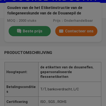
Gouden van de het Etiketinstructie van de
foliegeneeskunde van de de Douanepil de
Flessenetiket voor Pillenpot met Glanzende
MOQ：2000 stuks
Prijs：Onderhandelbaar
Afwerking
Beste prijs
Contacteer ons
PRODUCTOMSCHRIJVING
de etiketten van de douanefles
,
Hoogtepunt:
gepersonaliseerde
flessenetiketten
Betalingsconditie
T/T, bankoverdracht, L/C
s
Certificering
ISO , SGS , ROHS