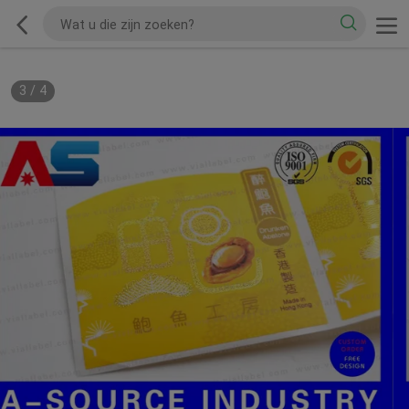
3
/
4