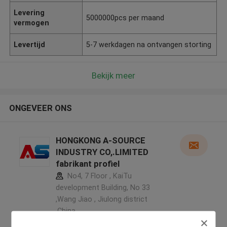
Levering
5000000pcs per maand
vermogen
Levertijd
5-7 werkdagen na ontvangen storting
Bekijk meer
ONGEVEER ONS
HONGKONG A-SOURCE
INDUSTRY CO,.LIMITED
fabrikant profiel
No4, 7 Floor , KaiTu
development Building, No 33
,Wang Jiao , Jiulong district
,China
5.0