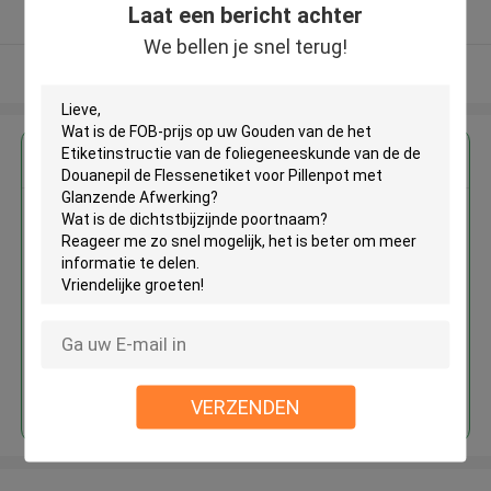
Laat een bericht achter
Geverifieerde Leverancier
We bellen je snel terug!
Bekijk meer
Krijg de beste prijs voor
Gouden van de het
Etiketinstructie van de
foliegeneeskunde van de de
Douanepil de Flessenetiket voor
Pillenpot met Glanzende
Afwerking
Doorgaan
VERZENDEN