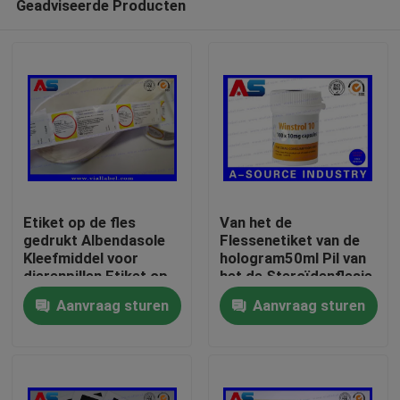
Geadviseerde Producten
Etiket op de fles
Van het de
gedrukt Albendasole
Flessenetiket van de
Kleefmiddel voor
hologram50ml Pil van
dierenpillen Etiket op
het de Steroïdenflesje
Huis
de fles voor schapen
van Sarms Mondeling
Aanvraag sturen
Aanvraag sturen
en geiten
de
Stickeretiket/Gepersonal
Producten
Flessenetiketten
Ongeveer ons