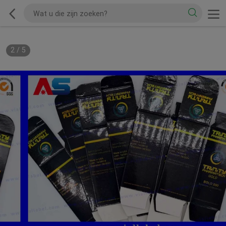
2
/
5