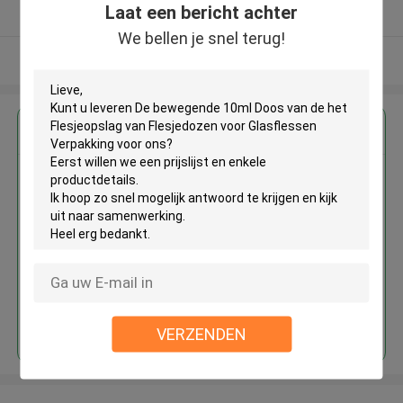
Laat een bericht achter
Geverifieerde Leverancier
We bellen je snel terug!
Bekijk meer
Krijg de beste prijs voor
De bewegende 10ml Doos van de
het Flesjeopslag van Flesjedozen
voor Glasflessen Verpakking
Doorgaan
VERZENDEN