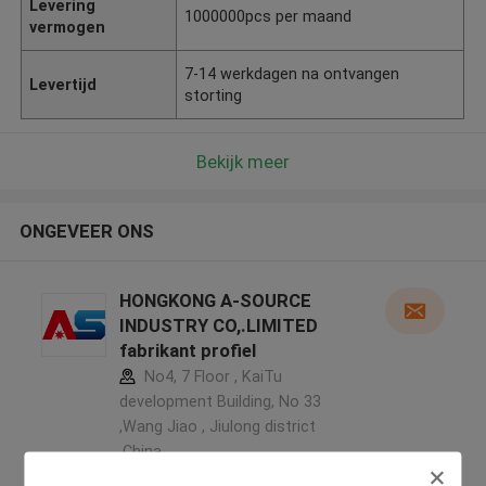
Levering
1000000pcs per maand
vermogen
7-14 werkdagen na ontvangen
Levertijd
storting
Bekijk meer
ONGEVEER ONS
HONGKONG A-SOURCE
INDUSTRY CO,.LIMITED
fabrikant profiel
No4, 7 Floor , KaiTu
development Building, No 33
,Wang Jiao , Jiulong district
,China
5.0