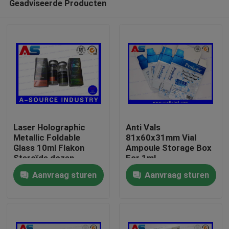
Geadviseerde Producten
Laser Holographic
Anti Vals
Metallic Foldable
81x60x31mm Vial
Glass 10ml Flakon
Ampoule Storage Box
Steroïde dozen
For 1ml
Huis
Verpakking
Testosteronpropionaat
Aanvraag sturen
Aanvraag sturen
farmaceutische dozen
etiket
Producten
Ongeveer ons