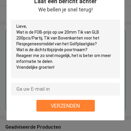
Laat een bericht achter
We bellen je snel terug!
Bekijk meer
Krijg de beste prijs voor
20mm Tik van GLB
200pcs/Partij, Tik van
Bovenkanten voor het
Flesjegeneesmiddel van het
Golfplaatglas
Doorgaan
VERZENDEN
Geadviseerde Producten