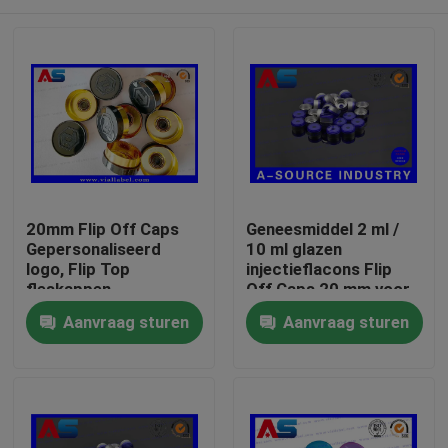
20mm Flip Off Caps
Geneesmiddel 2 ml /
Gepersonaliseerd
10 ml glazen
logo, Flip Top
injectieflacons Flip
fleskappen
Off Caps 20 mm voor
gegraveerd Custom
orale oplossing /
Huis
Aanvraag sturen
Aanvraag sturen
logo MOQ 30000pcs
infusie kleine glazen
fles
Producten
Ongeveer ons