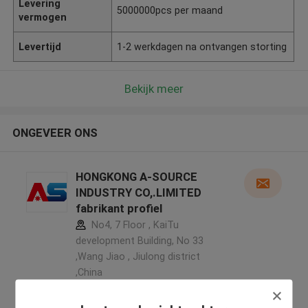
Levering
5000000pcs per maand
vermogen
Levertijd
1-2 werkdagen na ontvangen storting
Bekijk meer
ONGEVEER ONS
HONGKONG A-SOURCE
INDUSTRY CO,.LIMITED
fabrikant profiel
No4, 7 Floor , KaiTu
development Building, No 33
,Wang Jiao , Jiulong district
,China
5.0
Geverifieerde Leverancier