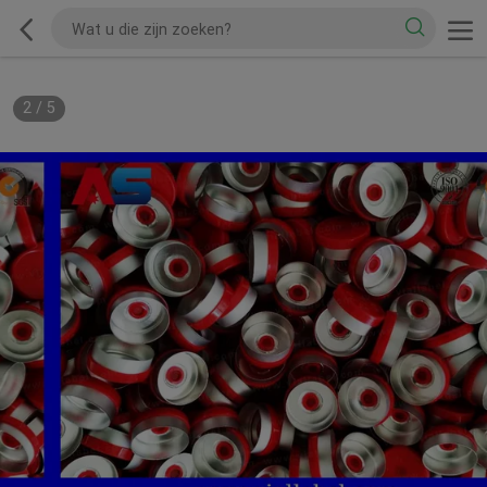
2
/
5