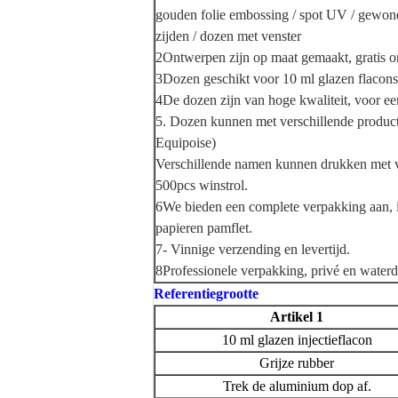
gouden folie embossing / spot UV / gewone
zijden / dozen met venster
2Ontwerpen zijn op maat gemaakt, gratis o
3Dozen geschikt voor 10 ml glazen flacons
4De dozen zijn van hoge kwaliteit, voor een 
5. Dozen kunnen met verschillende product
Equipoise)
Verschillende namen kunnen drukken met ve
500pcs winstrol.
6We bieden een complete verpakking aan, in
papieren pamflet.
7- Vinnige verzending en levertijd.
8Professionele verpakking, privé en waterd
Referentiegrootte
Artikel 1
10 ml glazen injectieflacon
Grijze rubber
Trek de aluminium dop af.