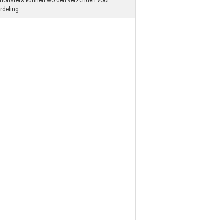
 monsters kunnen worden verzonden voor
rdeling