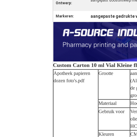
aangepast doosontwerp me
Ontwerp:
aangepaste gedrukte 
Markeren:
Custom Carton 10 ml Vial Kleine f
Apotheek papieren
Grootte
aa
dozen foto's.pdf
(Al
de 
gro
Materiaal
Hoo
Gebruik voor
Ver
oli
HCG
Kleuren
CMY