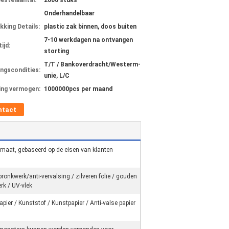
bestelaantal:
2000 stuks
Onderhandelbaar
kking Details:
plastic zak binnen, doos buiten
7-10 werkdagen na ontvangen
ijd:
storting
T/T / Bankoverdracht/Westerm-
ingscondities:
unie, L/C
ing vermogen:
1000000pcs per maand
ntact
maat, gebaseerd op de eisen van klanten
ronkwerk/anti-vervalsing / zilveren folie / gouden
erk / UV-vlek
pier / Kunststof / Kunstpapier / Anti-valse papier