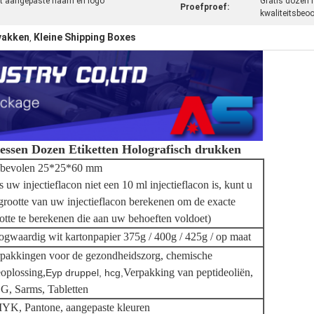
t aangepaste naam en logo
Gratis dozen
Proefproef:
kwaliteitsbeoo
vakken
Kleine Shipping Boxes
,
lessen Dozen Etiketten Holografisch drukken
nbevolen 25*25*60 mm
s uw injectieflacon niet een 10 ml injectieflacon is, kunt u
grootte van uw injectieflacon berekenen om de exacte
otte te berekenen die aan uw behoeften voldoet)
gwaardig wit kartonpapier 375g / 400g / 425g / op maat
pakkingen voor de gezondheidszorg, chemische
eoplossing,
Verpakking van peptideoliën,
Eyp druppel, hcg,
, Sarms, Tabletten
K, Pantone, aangepaste kleuren