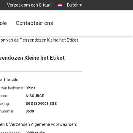
0
Verzoek om een Citaat
Dutch
ole
Contacteer ons
on van de Flessendozen Kleine het Etiket
sendozen Kleine het Etiket
ctdetails:
s van herkomst:
China
aam:
A-SOURCE
cering:
SGS ISO9001,SGS
lnummer:
0630
len & Verzenden Algemene voorwaarden: