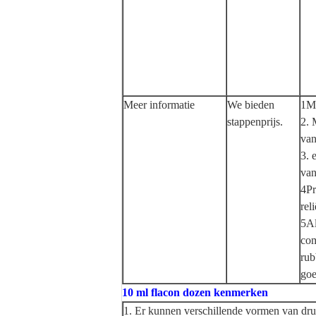
Meer informatie
We bieden
1Me
stappenprijs.
2. 
van
3. 
van
4Pr
rel
5Al
com
rub
goe
10 ml flacon dozen kenmerken
1. Er kunnen verschillende vormen van dr