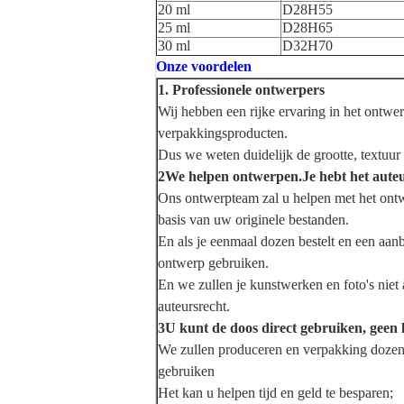
20 ml
D28H55
25 ml
D28H65
30 ml
D32H70
Onze voordelen
1. Professionele ontwerpers
Wij hebben een rijke ervaring in het ontwe
verpakkingsproducten.
Dus we weten duidelijk de grootte, textuur
2We helpen ontwerpen.
Je hebt het aute
Ons ontwerpteam zal u helpen met het ont
basis van uw originele bestanden.
En als je eenmaal dozen bestelt en een aanbe
ontwerp gebruiken.
En we zullen je kunstwerken en foto's nie
auteursrecht.
3U kunt de doos direct gebruiken, geen 
We zullen produceren en verpakking dozen
gebruiken
Het kan u helpen tijd en geld te besparen;