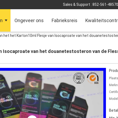
Sales & Support :
852-561-4857
en
Ongeveer ons
Fabrieksreis
Kwaliteitscontr
n het het Karton10ml Flesje van Isocaproate van het douanetestoster
an Isocaproate van het douanetestosteron van de Fles
Produ
Plaat
Merkn
Certifi
Mode
Beta