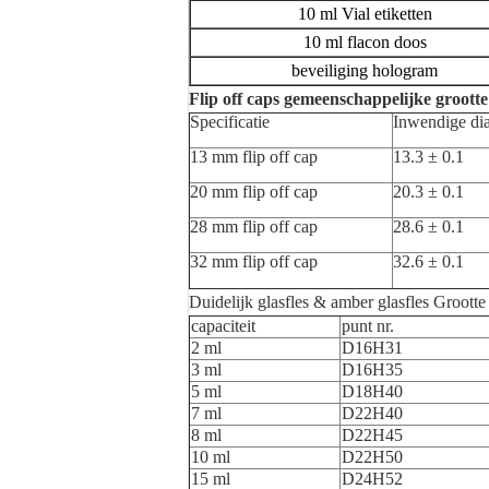
10 ml Vial etiketten
10 ml flacon doos
beveiliging hologram
Flip off caps gemeenschappelijke grootte
Specificatie
Inwendige di
13 mm flip off cap
13.3 ± 0.1
20 mm flip off cap
20.3 ± 0.1
28 mm flip off cap
28.6 ± 0.1
32 mm flip off cap
32.6 ± 0.1
Duidelijk glasfles & amber glasfles Grootte
capaciteit
punt nr.
2 ml
D16H31
3 ml
D16H35
5 ml
D18H40
7 ml
D22H40
8 ml
D22H45
10 ml
D22H50
15 ml
D24H52