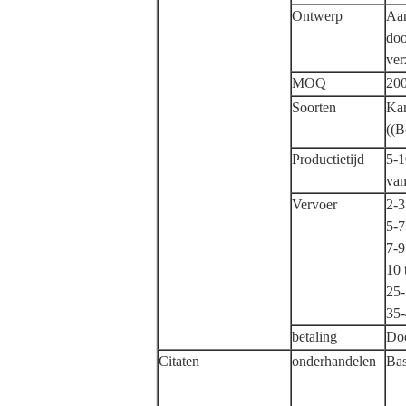
Ontwerp
Aan
doo
ver
MOQ
200
Soorten
Kan
((B
Productietijd
5-1
van
Vervoer
2-
5-
7-
10 
25-
35-
betaling
Do
Citaten
onderhandelen
Bas