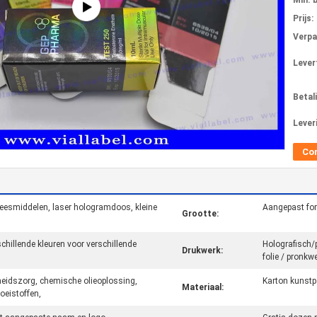
Min. 
Prijs:
Verpa
Levert
Betal
Lever
Co
neesmiddelen, laser hologramdoos, kleine
Aangepast for
Grootte:
chillende kleuren voor verschillende
Holografisch/p
Drukwerk:
folie / pronkw
eidszorg, chemische olieoplossing,
Karton kunstpa
Materiaal:
oeistoffen,