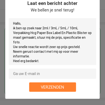
Laat een bericht achter
Geverifieerde Leverancier
We bellen je snel terug!
Bekijk meer
Krijg de beste prijs voor
2ml / 3mL / 5mL / 10mL
Verpakking Hcg Paper Box Label
En Plastic Blister op maat
gemaakt
Doorgaan
VERZENDEN