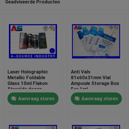
Geadviseerde Producten
Laser Holographic
Anti Vals
Metallic Foldable
81x60x31mm Vial
Glass 10ml Flakon
Ampoule Storage Box
Steroïde dozen
For 1ml
Huis
Verpakking
Testosteronpropionaat
Aanvraag sturen
Aanvraag sturen
farmaceutische dozen
etiket
Producten
Ongeveer ons