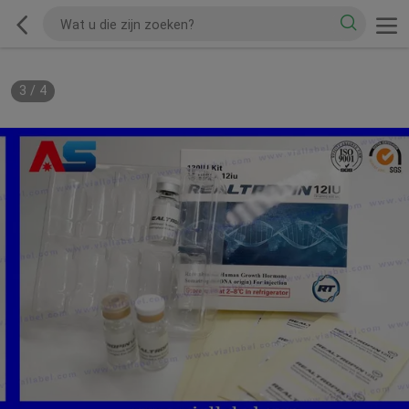
3
/
4