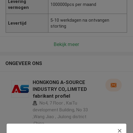
Levering
1000000pcs per maand
vermogen
5-10 werkdagen na ontvangen
Levertijd
storting
Bekijk meer
ONGEVEER ONS
HONGKONG A-SOURCE
INDUSTRY CO,.LIMITED
fabrikant profiel
No4, 7 Floor , KaiTu
development Building, No 33
,Wang Jiao , Jiulong district
,China
5.0