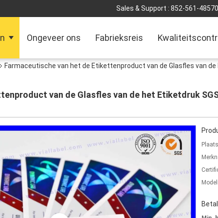
Sales & Support :
852-561-4857
en
Ongeveer ons
Fabrieksreis
Kwaliteitscontr
Farmaceutische van het de Etikettenproduct van de Glasfles van de 
ttenproduct van de Glasfles van de het Etiketdruk SG
Produ
Plaat
Merkn
Certifi
Mode
Beta