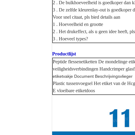
2 . De bulkhoeveelheid is goedkoper dan k
3 . De zelfde kleurenlay-out is goedkoper 
Voor snel citaat, pls bied details aan
1 . Hoeveelheid en grootte
2 . Het drukeffect, als u geen idee heeft, p
3 . Hoeveel types?
Productlijst
Peptide flessenetiketten De mondelinge eti
veiligheidsverbindingen Handcrimper glasf
etiketvakje Document Beschrijvingsvlieger
Plastic tussenvoegsel Het etiket van de Hc
E vloeibare etiketdoos