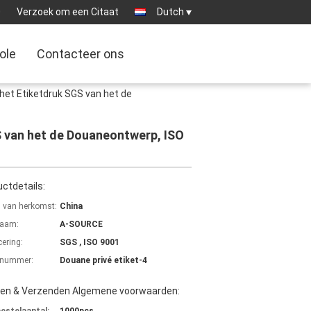
0
Verzoek om een Citaat
Dutch
ole
Contacteer ons
het Etiketdruk SGS van het de
S van het de Douaneontwerp, ISO
ctdetails:
s van herkomst:
China
aam:
A-SOURCE
cering:
SGS , ISO 9001
lnummer:
Douane privé etiket-4
len & Verzenden Algemene voorwaarden: