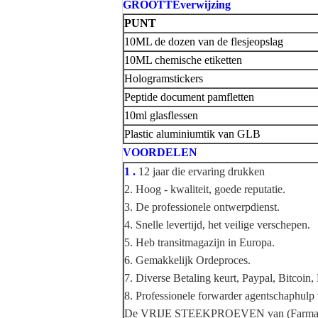
GROOTTEverwijzing
PUNT
10ML de dozen van de flesjeopslag
10ML chemische etiketten
Hologramstickers
Peptide document pamfletten
10ml glasflessen
Plastic aluminiumtik van GLB
VOORDELEN
1 .
12 jaar die ervaring drukken
2. Hoog - kwaliteit, goede reputatie.
3. De professionele ontwerpdienst.
4. Snelle levertijd, het veilige verschepen.
5. Heb transitmagazijn in Europa.
6. Gemakkelijk Ordeproces.
7. Diverse Betaling keurt, Paypal, Bitcoi
8. Professionele forwarder agentschaphulp 
De VRIJE STEEKPROEVEN van (Farmaceuti