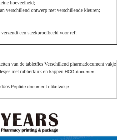
leine hoeveelheid;
dan verschillend ontwerp met verschillende kleuren;
ls verzendt een steekproefbeeld voor ref;
ketten van de tabletfles Verschillend pharmadocument vakje
lesjes met rubberkurk en kappen
HCG-document
gdoos
Peptide document etiketvakje