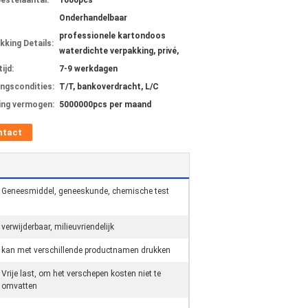
bestelaantal:
1000pcs
Onderhandelbaar
professionele kartondoos
kking Details:
waterdichte verpakking, privé,
ijd:
7-9 werkdagen
ingscondities:
T/T, bankoverdracht, L/C
ing vermogen:
5000000pcs per maand
ntact
Geneesmiddel, geneeskunde, chemische test
verwijderbaar, milieuvriendelijk
kan met verschillende productnamen drukken
Vrije last, om het verschepen kosten niet te
omvatten