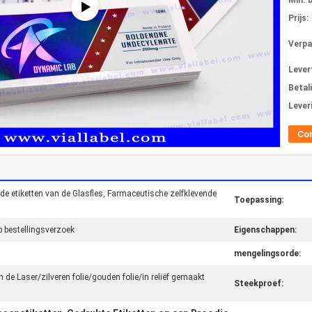
Min. 
Prijs:
Verpa
Levert
Betal
Lever
Co
 de etiketten van de Glasfles, Farmaceutische zelfklevende
Toepassing:
 bestellingsverzoek
Eigenschappen:
mengelingsorde:
e Laser/zilveren folie/gouden folie/in reliëf gemaakt
Steekproef: