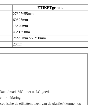
ETIKETgrootte
27*27*55mm
60*25mm
15*20mm
45*135mm
24*45mm /22 *50mm
20mm
n, Bankdraad, MG, met u, LC goed.
voor inklaring.
sche de etikettendozen van de glasfles) kunnen op