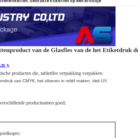
ssenetiketten
Gedrukte Etiketten op een Broodje
,
ttenproduct van de Glasfles van de het Etiketdruk
AILS
tische producten die, tabletfles verpakking verpakken
endruk van CMYK, het zilveren in reliëf maken, vlek UV
 verschillende productnamen goed;
 goedkoper;