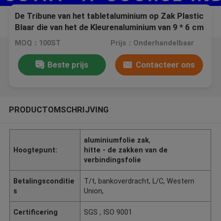
De Tribune van het tabletaluminium op Zak Plastic
Blaar die van het de Kleurenaluminium van 9 * 6 cm
de Zwarte zak van de de folieritssluiting
MOQ：100ST
Prijs：Onderhandelbaar
verpakken
Beste prijs
Contacteer ons
PRODUCTOMSCHRIJVING
aluminiumfolie zak
,
Hoogtepunt:
hitte - de zakken van de
verbindingsfolie
Betalingsconditie
T/t, bankoverdracht, L/C, Western
s
Union,
Certificering
SGS , ISO 9001