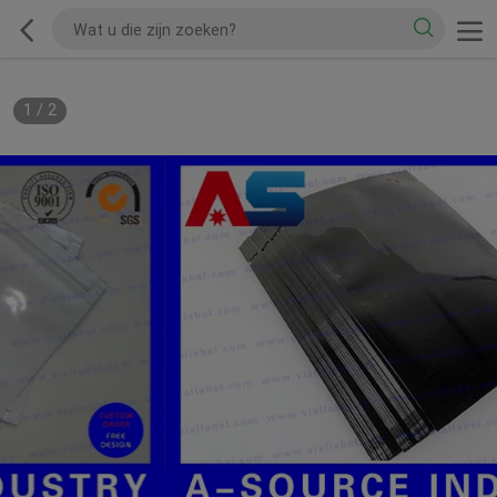
1
/
2