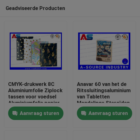
Geadviseerde Producten
CMYK-drukwerk 8C
Anavar 60 van het de
Aluminiumfolie Ziplock
Ritssluitingsaluminium
tassen voor voedsel
van Tabletten
Huis
Aluminiumfolie papier
Mondelinge Steroïden
zak
Douane Gedrukte
Aanvraag sturen
Aanvraag sturen
Plastic Zakken die met
Producten
Veiligheidshologram
drukken
Ongeveer ons