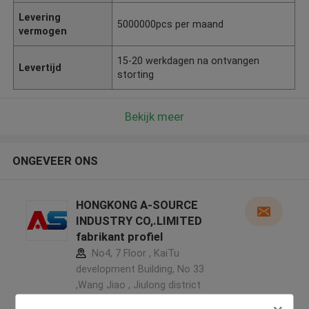
Levering
5000000pcs per maand
vermogen
15-20 werkdagen na ontvangen
Levertijd
storting
Bekijk meer
ONGEVEER ONS
HONGKONG A-SOURCE
INDUSTRY CO,.LIMITED
fabrikant profiel
No4, 7 Floor , KaiTu
development Building, No 33
,Wang Jiao , Jiulong district
,China