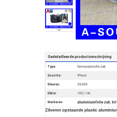
Gedetailleerde productomschrijving
Type:
farmaceutische zak
Grootte:
9*6cm
Kleuren:
ZILVER
Dikte:
10C/ 14c
aluminiumfolie zak
hit
Markeren:
,
Zilveren opstaande plastic aluminium