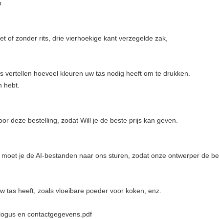
n
 of zonder rits, drie vierhoekige kant verzegelde zak,
 vertellen hoeveel kleuren uw tas nodig heeft om te drukken.
n hebt.
oor deze bestelling, zodat Will je de beste prijs kan geven.
t, moet je de AI-bestanden naar ons sturen, zodat onze ontwerper de b
uw tas heeft, zoals vloeibare poeder voor koken, enz.
logus en contactgegevens.pdf