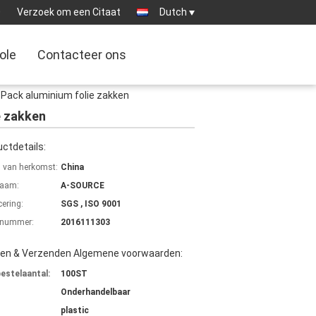
0
Verzoek om een Citaat
Dutch
ole
Contacteer ons
r Pack aluminium folie zakken
e zakken
ctdetails:
s van herkomst:
China
aam:
A-SOURCE
cering:
SGS , ISO 9001
lnummer:
2016111303
len & Verzenden Algemene voorwaarden:
bestelaantal:
100ST
Onderhandelbaar
plastic