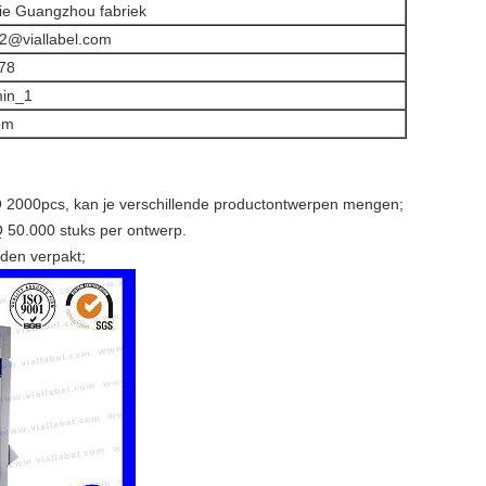
rie Guangzhou fabriek
2@viallabel.com
78
min_1
om
Q 2000pcs, kan je verschillende productontwerpen mengen;
 50.000 stuks per ontwerp.
rden verpakt;