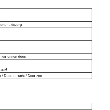
ezondheidszorg
.
n kartonnen doos
aypal
 / Door de lucht / Door zee