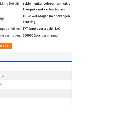
kking Details:
zakbinnenkant/document vakje
+ verpakkend karton buiten
15-20 werkdagen na ontvangen
ijd:
storting
ingscondities:
T/T, bankoverdracht, L/C
ing vermogen:
5000000pcs per maand
ntact
imum
ar