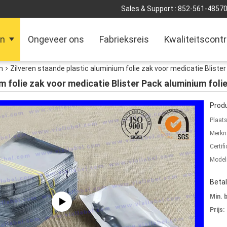
Sales & Support :
852-561-4857
en
Ongeveer ons
Fabrieksreis
Kwaliteitscontr
n
Zilveren staande plastic aluminium folie zak voor medicatie Bliste
m folie zak voor medicatie Blister Pack aluminium foli
Produ
Plaat
Merkn
Certifi
Mode
Beta
Min. 
Prijs: