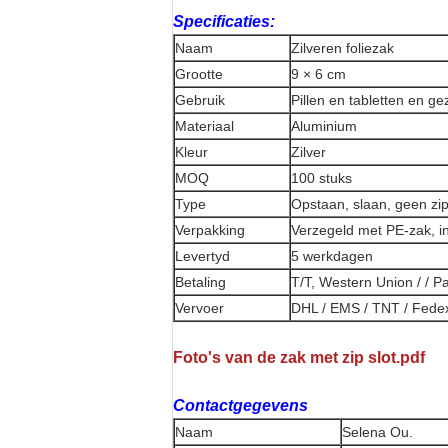
Specificaties:
Naam
Zilveren foliezak
Grootte
9 × 6 cm
Gebruik
Pillen en tabletten en g
Materiaal
Aluminium
Kleur
Zilver
MOQ
100 stuks
Type
Opstaan, slaan, geen zip
Verpakking
Verzegeld met PE-zak, i
Levertyd
5 werkdagen
Betaling
T/T, Western Union / / P
Vervoer
DHL / EMS / TNT / Fedex
Foto's van de zak met zip slot.pdf
Contactgegevens
Naam
Selena Ou.