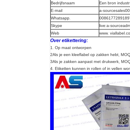
Bedrijfsnaam
Een bron indust
E-mail
a-sourcesales00
Whatsapp.
0086177289189
Skype
live:a-sourcead
Web
www. viallabel.c
Over etikettering:
1. Op maat ontworpen
2Als je een kleeflabel op zakken hebt, MO
3Als je zakken aanpast met drukwerk, MOQ
4. Etiketten kunnen in rollen of in vellen wo