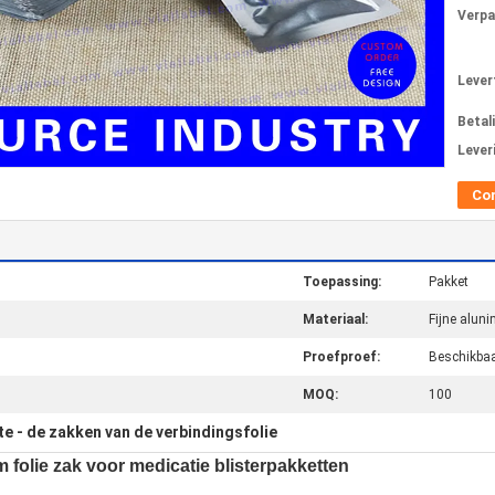
Verpa
Levert
Betal
Lever
Co
Toepassing:
Pakket
Materiaal:
Fijne alun
Proefproef:
Beschikba
MOQ:
100
te - de zakken van de verbindingsfolie
 folie zak voor medicatie blisterpakketten