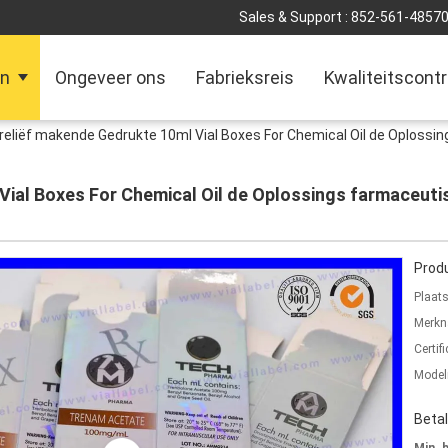
Sales & Support :
852-561-4857
en
Ongeveer ons
Fabrieksreis
Kwaliteitscontr
 reliëf makende Gedrukte 10ml Vial Boxes For Chemical Oil de Oploss
 Vial Boxes For Chemical Oil de Oplossings farmaceut
Produ
Plaat
Merkn
Certifi
Mode
Beta