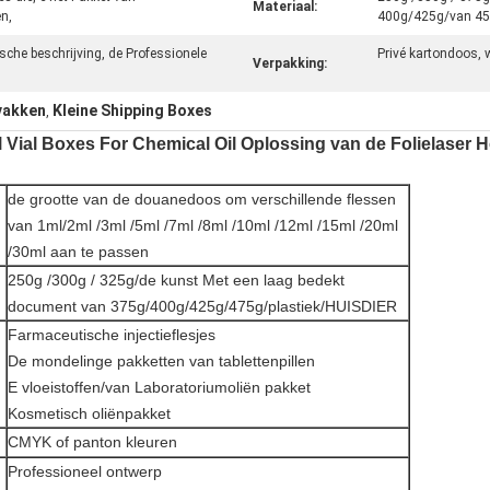
Materiaal:
en,
400g/425g/van 4
che beschrijving, de Professionele
Privé kartondoos, 
Verpakking:
vakken
Kleine Shipping Boxes
,
l Vial Boxes For Chemical Oil Oplossing van de Folielaser 
de grootte van de douanedoos om verschillende flessen
van 1ml/2ml /3ml /5ml /7ml /8ml /10ml /12ml /15ml /20ml
/30ml aan te passen
250g /300g / 325g/de kunst Met een laag bedekt
document van 375g/400g/425g/475g/plastiek/HUISDIER
Farmaceutische injectieflesjes
De mondelinge pakketten van tablettenpillen
E vloeistoffen/van Laboratoriumoliën pakket
Kosmetisch oliënpakket
CMYK of panton kleuren
Professioneel ontwerp