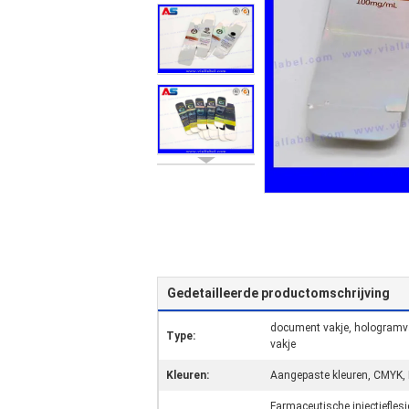
Gedetailleerde productomschrijving
document vakje, hologramvak
Type:
vakje
Kleuren:
Aangepaste kleuren, CMYK, 
Farmaceutische injectieflesj