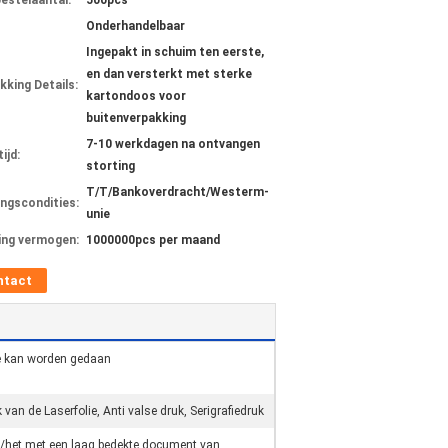
bestelaantal:
500pcs
Onderhandelbaar
Ingepakt in schuim ten eerste,
en dan versterkt met sterke
kking Details:
kartondoos voor
buitenverpakking
7-10 werkdagen na ontvangen
ijd:
storting
T/T/Bankoverdracht/Westerm-
ingscondities:
unie
ing vermogen:
1000000pcs per maand
ntact
e kan worden gedaan
van de Laserfolie, Anti valse druk, Serigrafiedruk
/het met een laag bedekte document van