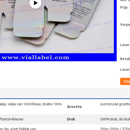
Min. 
Prijs:
Verpa
Levert
Betal
Lever
Co
je, vakje van 10ml-flesje, drukte 10ml-
customzed groott
Grootte:
Panton-Kleuren
Druk:
CMYK-druk, de druk 
es die, e-het Pakket van
250g /350g / 375g