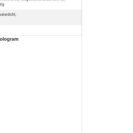
50g
waterdicht,
Hologram