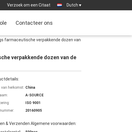
0
Verzoek om een Citaat
Dutch
ole
Contacteer ons
ings farmaceutische verpakkende dozen van
ische verpakkende dozen van de
ctdetails:
s van herkomst:
China
aam:
A-SOURCE
cering:
ISO 9001
lnummer:
20160905
len & Verzenden Algemene voorwaarden: