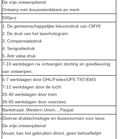
De vrije ontwerpdienst
Ontwerp met douaneembleem en merk
500pcs
1. De gemeenschappelijke kleurendruk van CMYK
2. De druk van het laserhologram
3. Compensatiedruk
4. Serigrafiedruk
5. Anti valse druk
7-10 werkdagen na ontvangen storting en goedkeuring
van ontwerpen;
5-7 werkdagen door DHL/Fedex/UPS TNT/EMS
7-12 werkdagen door de lucht
25-40 werkdagen door trein
35-60 werkdagen door overzees
Bankdraad, Western Union, , Paypal
n
Diverse druktechnologie en dozenvormen voor keus
De vrije ontwerpdienst
Vouwt, kan het gebruiken direct, geen behoeftelijm