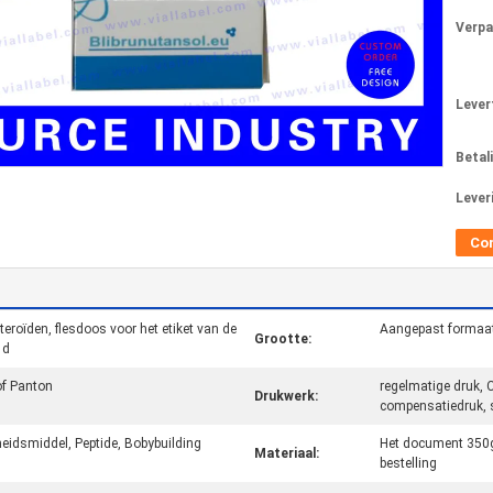
Verpa
Levert
Betal
Lever
Co
eroïden, flesdoos voor het etiket van de
Aangepast formaat
Grootte:
 d
f Panton
regelmatige druk, 
Drukwerk:
compensatiedruk, s
eidsmiddel, Peptide, Bobybuilding
Het document 350g,
Materiaal:
bestelling