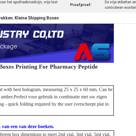
an het apotheekmedicijn, vrije last
De vrije etiketten 
Proefproef:
controleren worde
vakken
Kleine Shipping Boxes
,
 Boxes Printing For Pharmacy Peptide
int with best hologram, measuring 25 x 25 x 60 mm. Can be
d amber.
Perfect voor gebruik in combinatie met uw eigen
bag - quick folding required by the user (verscheept plat in
ak van een van deze boeken.
ferent box dimentions to meet 2ml vial, 3ml vial, 5ml vial,