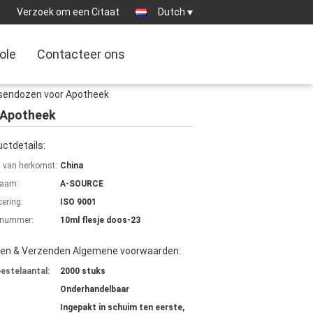
0
Verzoek om een Citaat
Dutch
ole
Contacteer ons
sendozen voor Apotheek
 Apotheek
ctdetails:
s van herkomst:
China
aam:
A-SOURCE
cering:
ISO 9001
lnummer:
10ml flesje doos-23
len & Verzenden Algemene voorwaarden:
bestelaantal:
2000 stuks
Onderhandelbaar
Ingepakt in schuim ten eerste,