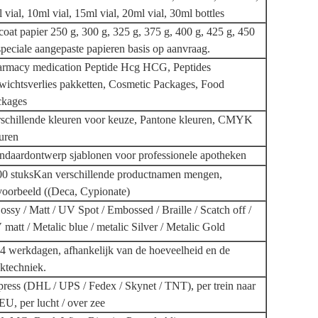
 vial, 10ml vial, 15ml vial, 20ml vial, 30ml bottles
oat papier 250 g, 300 g, 325 g, 375 g, 400 g, 425 g, 450
speciale aangepaste papieren basis op aanvraag.
armacy medication Peptide Hcg HCG, Peptides
ichtsverlies pakketten, Cosmetic Packages, Food
ckages
schillende kleuren voor keuze, Pantone kleuren, CMYK
uren
ndaardontwerp sjablonen voor professionele apotheken
0 stuks
Kan verschillende productnamen mengen,
voorbeeld ((Deca, Cypionate)
ssy / Matt / UV Spot / Embossed / Braille / Scatch off /
matt / Metalic blue / metalic Silver / Metalic Gold
4 werkdagen, afhankelijk van de hoeveelheid en de
ktechniek.
ress (DHL / UPS / Fedex / Skynet / TNT), per trein naar
EU, per lucht / over zee