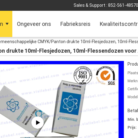
Sales & Support :
852-561-4857
en
Ongeveer ons
Fabrieksreis
Kwaliteitscontr
meenschappelijke CMYK/Panton drukte 10ml-Flesjedozen, 10ml-Fles
n drukte 10ml-Flesjedozen, 10ml-Flessendozen voor
Produ
Plaat
Merkn
Certifi
Mode
Beta
Min. 
Prijs: