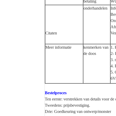
betaling
WU,
onderhandelen
Inf
Bes
Ont
Af
Citaten
Ve
Meer informatie
kenmerken van
1. 
de doos
2- 
3. 
4. 
5. 
6Vi
Bestelproces
Ten eerste: verstrekken van details voor de o
Tweedens: prijsbevestiging.
Drie: Goedkeuring van ontwerp/monster