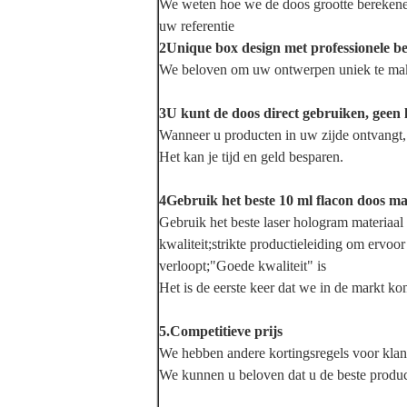
We weten hoe we de doos grootte berekenen
uw referentie
2Unique box design met professionele be
We beloven om uw ontwerpen uniek te maken
3U kunt de doos direct gebruiken, geen 
Wanneer u producten in uw zijde ontvangt,
Het kan je tijd en geld besparen.
4Gebruik het beste 10 ml flacon doos mat
Gebruik het beste laser hologram materiaa
kwaliteit;
strikte productieleiding om ervoor 
verloopt;
"Goede kwaliteit" is
Het is de eerste keer dat we in de markt k
5.Competitieve prijs
We hebben andere kortingsregels voor klan
We kunnen u beloven dat u de beste produc