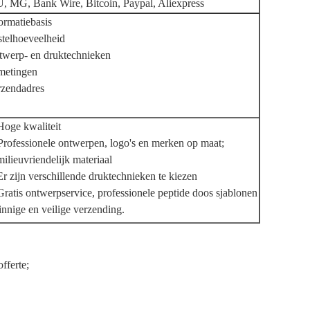
 MG, Bank Wire, Bitcoin, Paypal, Aliexpress
ormatiebasis
telhoeveelheid
werp- en druktechnieken
metingen
rzendadres
Hoge kwaliteit
Professionele ontwerpen, logo's en merken op maat;
milieuvriendelijk materiaal
Er zijn verschillende druktechnieken te kiezen
Gratis ontwerpservice, professionele peptide doos sjablonen
nnige en veilige verzending.
fferte;