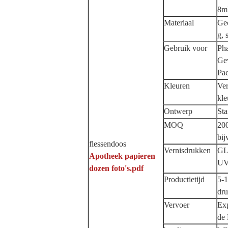
8ml
Materiaal
Gec
g, 
Gebruik voor
Ph
Gew
Pa
Kleuren
Ver
kle
Ontwerp
Sta
MOQ
200
bij
flessendoos
Vernisdrukken
GLo
Apotheek papieren
UV 
dozen foto's.pdf
Productietijd
5-1
dru
Vervoer
Exp
de 