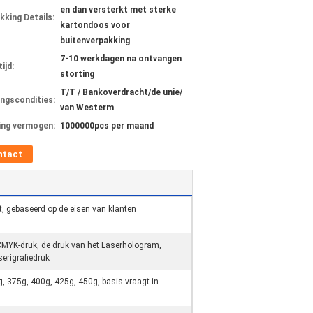
en dan versterkt met sterke
kking Details:
kartondoos voor
buitenverpakking
7-10 werkdagen na ontvangen
ijd:
storting
T/T / Bankoverdracht/de unie/
ingscondities:
van Westerm
ing vermogen:
1000000pcs per maand
ntact
, gebaseerd op de eisen van klanten
CMYK-druk, de druk van het Laserhologram,
erigrafiedruk
 375g, 400g, 425g, 450g, basis vraagt in