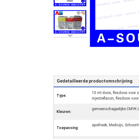
Gedetailleerde productomschrijving
10 ml doos, flesdoos voor st
Type:
injectieflacon, flesdoos voor
gemeenschappelijke CMYK o
Kleuren:
apotheek, Medicijn, Schoonh
Toepassing: