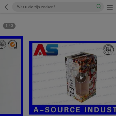
1
/
3