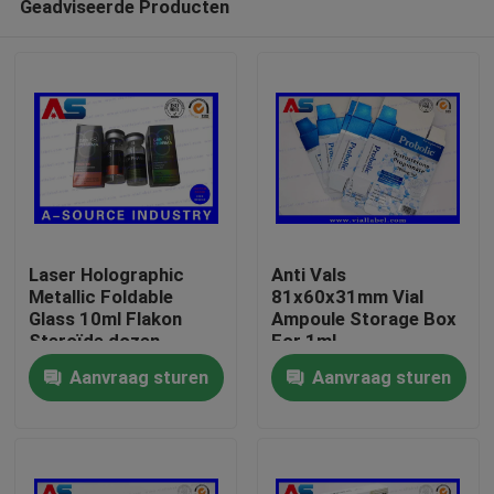
Geadviseerde Producten
Laser Holographic
Anti Vals
Metallic Foldable
81x60x31mm Vial
Glass 10ml Flakon
Ampoule Storage Box
Steroïde dozen
For 1ml
Huis
Verpakking
Testosteronpropionaat
Aanvraag sturen
Aanvraag sturen
farmaceutische dozen
etiket
Producten
Ongeveer ons