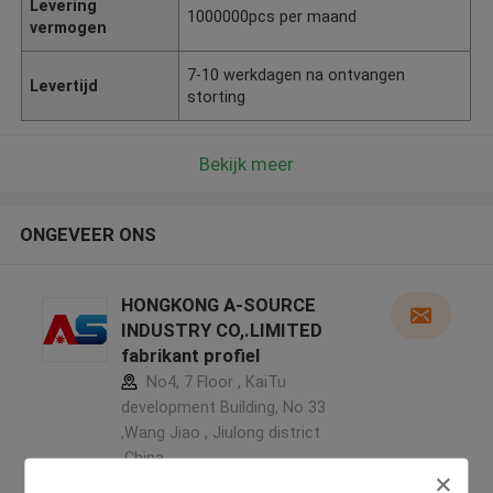
Levering
1000000pcs per maand
vermogen
7-10 werkdagen na ontvangen
Levertijd
storting
Bekijk meer
ONGEVEER ONS
HONGKONG A-SOURCE
INDUSTRY CO,.LIMITED
fabrikant profiel
No4, 7 Floor , KaiTu
development Building, No 33
,Wang Jiao , Jiulong district
,China
5.0