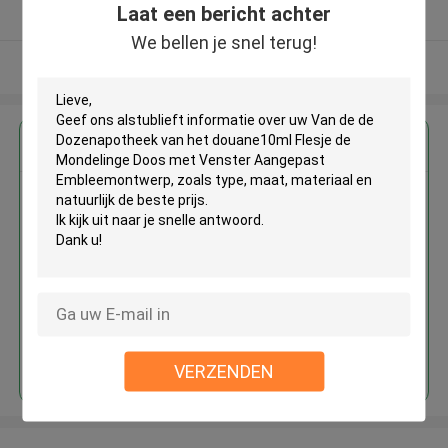
Laat een bericht achter
Geverifieerde Leverancier
We bellen je snel terug!
Bekijk meer
Krijg de beste prijs voor
Van de de Dozenapotheek van
het douane10ml Flesje de
Mondelinge Doos met Venster
Aangepast Embleemontwerp
Doorgaan
VERZENDEN