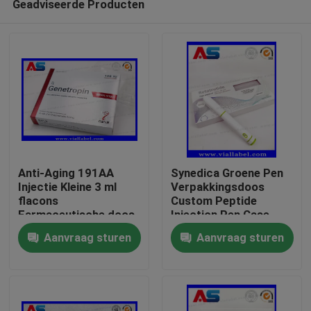
Geadviseerde Producten
Anti-Aging 191AA
Synedica Groene Pen
Injectie Kleine 3 ml
Verpakkingsdoos
flacons
Custom Peptide
Farmaceutische doos
Injection Pen Case
Huis
En etiketten Druk
voor Reta 40mg
Aanvraag sturen
Aanvraag sturen
Genetropine
Peptide Injection Pen,
Synedica Injection Pen
Producten
Ongeveer ons