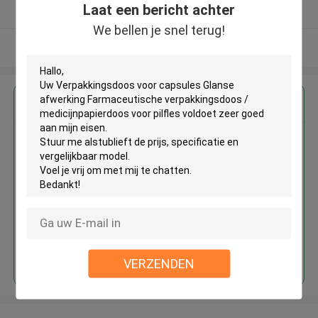
Laat een bericht achter
Geverifieerde Leverancier
We bellen je snel terug!
Bekijk meer
Krijg de beste prijs voor
Verpakkingsdoos voor capsules
Glanse afwerking
Farmaceutische
verpakkingsdoos /
medicijnpapierdoos voor pilfles
Doorgaan
VERZENDEN