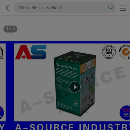
1
/
3