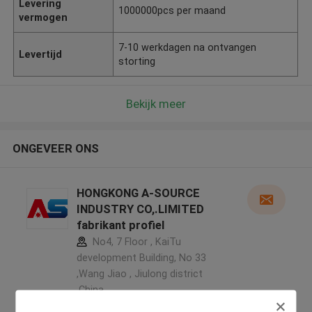
Levering
1000000pcs per maand
vermogen
7-10 werkdagen na ontvangen
Levertijd
storting
Bekijk meer
ONGEVEER ONS
HONGKONG A-SOURCE
INDUSTRY CO,.LIMITED
fabrikant profiel
No4, 7 Floor , KaiTu
development Building, No 33
,Wang Jiao , Jiulong district
,China
5.0