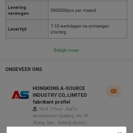
Levering
5000000pcs per maand
vermogen
7-10 werkdagen na ontvangen
Levertijd
storting
Bekijk meer
ONGEVEER ONS
HONGKONG A-SOURCE
INDUSTRY CO,.LIMITED
fabrikant profiel
No4, 7 Floor , KaiTu
development Building, No 33
,Wang Jiao , Jiulong district
,China