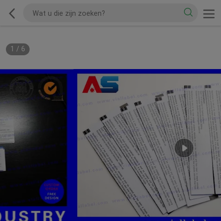
1
/
6