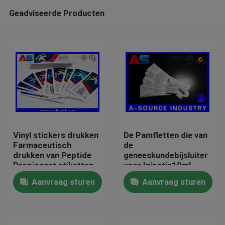
Geadviseerde Producten
Vinyl stickers drukken
De Pamfletten die van
Farmaceutisch
de
drukken van Peptide
geneeskundebijsluiter
Huis
Propionaat etiketten
voor Injectie10ml
voor 2ml vials
Vouwbare Grootte
Aanvraag sturen
Aanvraag sturen
45mm drukken
Producten
Ongeveer ons