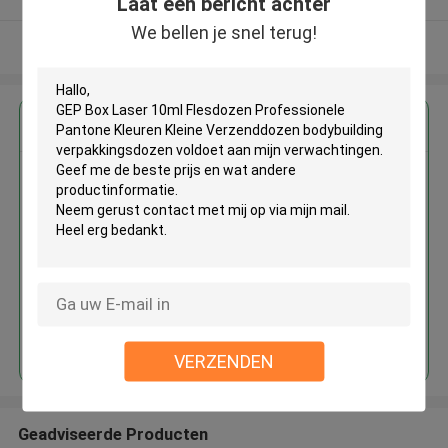
Laat een bericht achter
We bellen je snel terug!
Bekijk meer
Krijg de beste prijs voor
GEP Box Laser 10ml Flesdozen
Professionele Pantone Kleuren
Kleine Verzenddozen
bodybuilding verpakkingsdozen
Doorgaan
VERZENDEN
Geadviseerde Producten