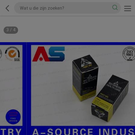
3
/
4