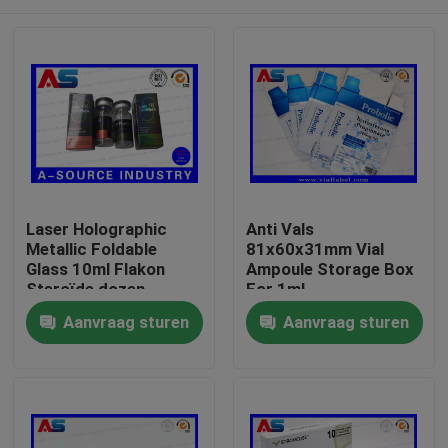
Laser Holographic
Anti Vals
Metallic Foldable
81x60x31mm Vial
Glass 10ml Flakon
Ampoule Storage Box
Steroïde dozen
For 1ml
Verpakking
Testosteronpropionaat
Huis
Aanvraag sturen
Aanvraag sturen
farmaceutische dozen
etiket
Producten
Ongeveer ons