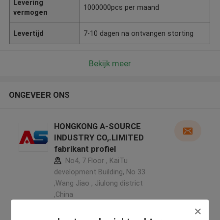
Levering
1000000pcs per maand
vermogen
Levertijd
7-10 dagen na ontvangen storting
Bekijk meer
ONGEVEER ONS
HONGKONG A-SOURCE
INDUSTRY CO,.LIMITED
fabrikant profiel
No4, 7 Floor , KaiTu
development Building, No 33
,Wang Jiao , Jiulong district
,China
5.0
Geverifieerde Leverancier