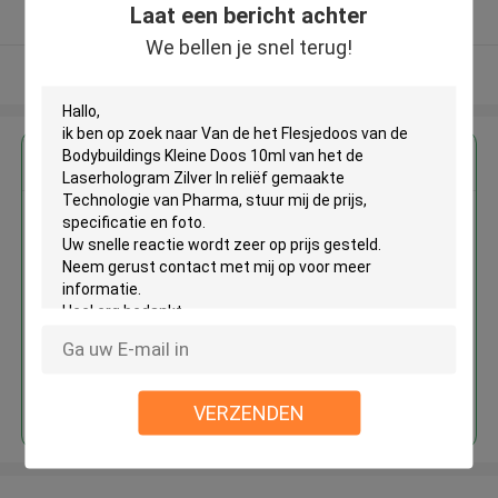
Laat een bericht achter
Geverifieerde Leverancier
We bellen je snel terug!
Bekijk meer
Krijg de beste prijs voor
Van de het Flesjedoos van de
Bodybuildings Kleine Doos 10ml
van het de Laserhologram Zilver
In reliëf gemaakte Technologie
van Pharma
Doorgaan
VERZENDEN