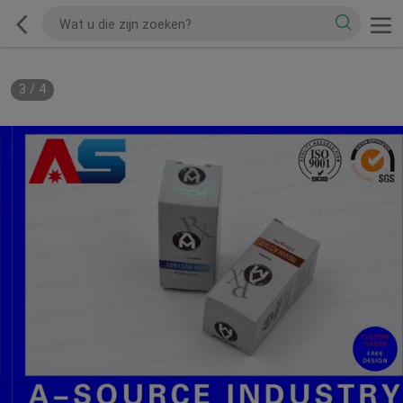
3
/
4