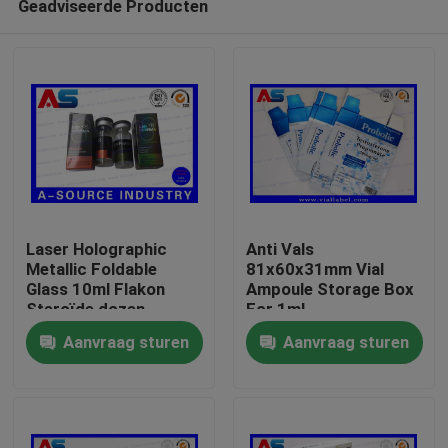
Geadviseerde Producten
Laser Holographic
Anti Vals
Metallic Foldable
81x60x31mm Vial
Glass 10ml Flakon
Ampoule Storage Box
Steroïde dozen
For 1ml
Huis
Verpakking
Testosteronpropionaat
Aanvraag sturen
Aanvraag sturen
farmaceutische dozen
etiket
Producten
Ongeveer ons