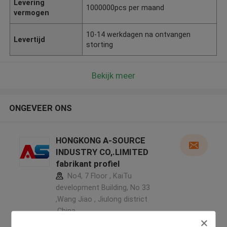
Levering
1000000pcs per maand
vermogen
10-14 werkdagen na ontvangen
Levertijd
storting
Bekijk meer
ONGEVEER ONS
HONGKONG A-SOURCE
INDUSTRY CO,.LIMITED
fabrikant profiel
No4, 7 Floor , KaiTu
development Building, No 33
,Wang Jiao , Jiulong district
,China
5.0