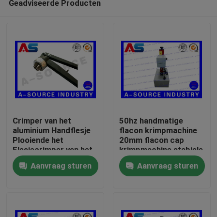
Geadviseerde Producten
Crimper van het
50hz handmatige
aluminium Handflesje
flacon krimpmachine
Plooiende het
20mm flacon cap
Flesjecrimper van het
krimpmachine stabiele
Huis
Hulpmiddelglas voor
prestaties AC220V
Aanvraag sturen
Aanvraag sturen
Scheur van GLB
flacon krimpmachine
Producten
Ongeveer ons