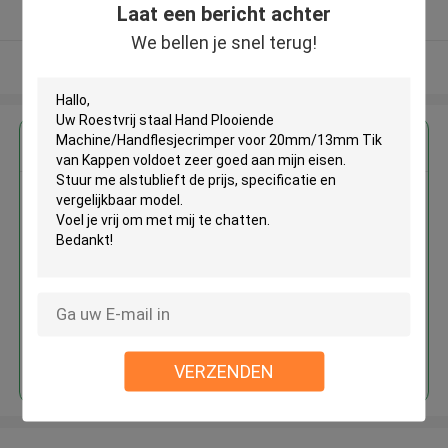
Laat een bericht achter
Geverifieerde Leverancier
We bellen je snel terug!
Bekijk meer
Krijg de beste prijs voor
Roestvrij staal Hand Plooiende
Machine/Handflesjecrimper voor
20mm/13mm Tik van Kappen
Doorgaan
VERZENDEN