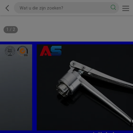
1
/
2