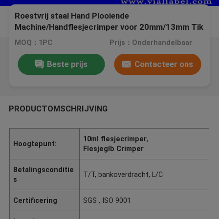
Roestvrij staal Hand Plooiende
Machine/Handflesjecrimper voor 20mm/13mm Tik
van Kappen
MOQ：1PC
Prijs：Onderhandelbaar
Beste prijs
Contacteer ons
PRODUCTOMSCHRIJVING
10ml flesjecrimper
,
Hoogtepunt:
Flesjeglb Crimper
Betalingsconditie
T/T, bankoverdracht, L/C
s
Certificering
SGS , ISO 9001