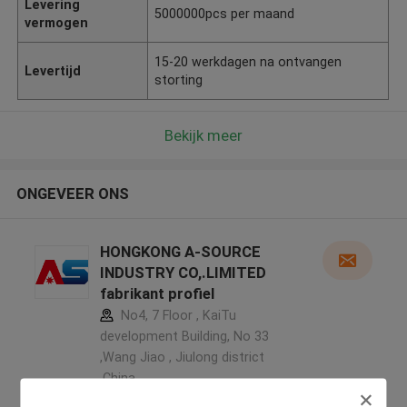
Levering
5000000pcs per maand
vermogen
15-20 werkdagen na ontvangen
Levertijd
storting
Bekijk meer
ONGEVEER ONS
HONGKONG A-SOURCE
INDUSTRY CO,.LIMITED
fabrikant profiel
No4, 7 Floor , KaiTu
development Building, No 33
,Wang Jiao , Jiulong district
,China
5.0