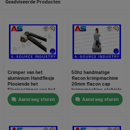
Geadviseerde Producten
Crimper van het
50hz handmatige
aluminium Handflesje
flacon krimpmachine
Plooiende het
20mm flacon cap
Flesjecrimper van het
krimpmachine stabiele
Huis
Hulpmiddelglas voor
prestaties AC220V
Aanvraag sturen
Aanvraag sturen
Scheur van GLB
flacon krimpmachine
Producten
Ongeveer ons