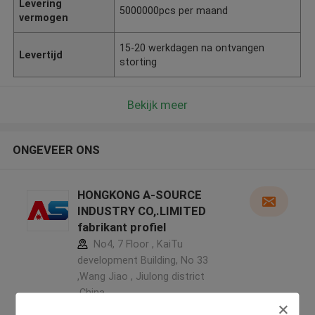
Levering
5000000pcs per maand
vermogen
15-20 werkdagen na ontvangen
Levertijd
storting
Bekijk meer
ONGEVEER ONS
HONGKONG A-SOURCE
INDUSTRY CO,.LIMITED
fabrikant profiel
No4, 7 Floor , KaiTu
development Building, No 33
,Wang Jiao , Jiulong district
,China
5.0