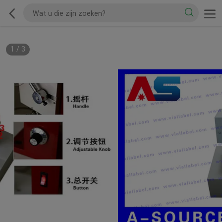
1
/
3