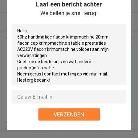
Laat een bericht achter
Geverifieerde Leverancier
We bellen je snel terug!
Bekijk meer
Krijg de beste prijs voor
50hz handmatige flacon
krimpmachine 20mm flacon cap
krimpmachine stabiele
prestaties AC220V flacon
krimpmachine
Doorgaan
VERZENDEN