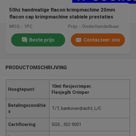
50hz handmatige flacon krimpmachine 20mm
flacon cap krimpmachine stabiele prestaties
AC220V flacon krimpmachine
MOQ：1PC
Prijs：Onderhandelbaar
Beste prijs
Contacteer ons
PRODUCTOMSCHRIJVING
10ml flesjecrimper
,
Hoogtepunt:
Flesjeglb Crimper
Betalingsconditie
T/T, bankoverdracht, L/C
s
Certificering
SGS , ISO 9001